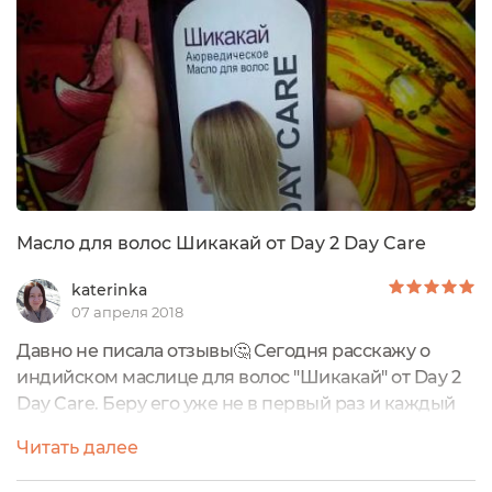
Масло для волос Шикакай от Day 2 Day Care
katerinka
07 апреля 2018
Давно не писала отзывы🤔 Сегодня расскажу о
индийском маслице для волос "Шикакай" от Day 2
Day Care. Беру его уже не в первый раз и каждый
раз мои волосы довольны. У многих в голове
Читать далее
засело мнение, что из-за масел их волосы станут
жирными, что масла плохо смываются, остаются на