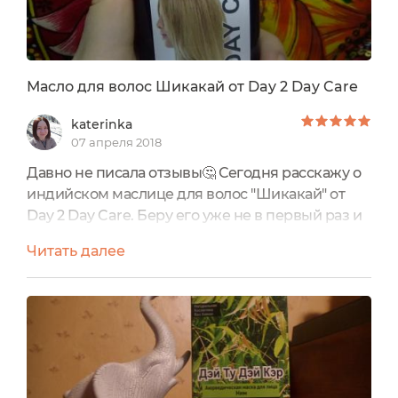
Масло для волос Шикакай от Day 2 Day Care
katerinka
07 апреля 2018
Давно не писала отзывы🤔 Сегодня расскажу о
индийском маслице для волос "Шикакай" от
Day 2 Day Care. Беру его уже не в первый раз и
каждый раз мои волосы довольны. У многих в
Читать далее
голове засело мнение, что из-за масел их
волосы станут жирными, что масла плохо
смываются, остаются на волосах и прочие
ужасы 😱 Я согласна, что есть масла, которые
смываются трудновато, касторовое и репейное.
Последнее кстати...