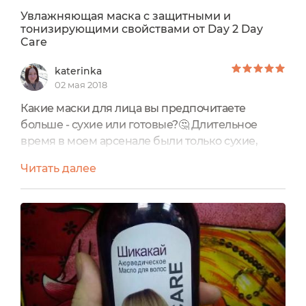
Увлажняющая маска с защитными и
тонизирующими свойствами от Day 2 Day
Care
katerinka
02 мая 2018
Какие маски для лица вы предпочитаете
больше - сухие или готовые?🤔 Длительное
время в моем арсенале были только сухие,
поскольку с натуральными готовыми масками я
Читать далее
не сталкивалась.😔 Об одной такой сухой маске
и будет идти речь в данном отзыве.Я
перепробовала все маски от Day2Day Care, и
больше всех мне понравилась эта масочка:У
трёх других масок состав во многом схож, эта
же отличается и составом и...