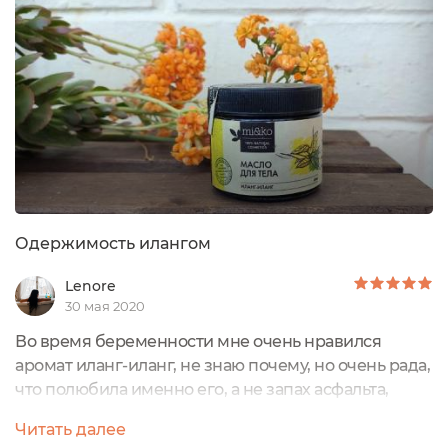
стоит ли его брать. В баночке всего 60 мл, а мне так
всегда казалось, что на...
Одержимость илангом
Lenore
30 мая 2020
Во время беременности мне очень нравился
аромат иланг-иланг, не знаю почему, но очень рада,
что полюбила именно его, а не запах асфальта,
бензина или краски. А ещё у меня сильно сохли
Читать далее
локти, живот, колени и ноги полностью.Там у меня