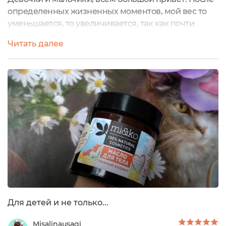
определенных жизненных моментов, мой вес то
уменьшается, то увеличивается, так как почти
каждую стрессовую ситуацию я заедаю сладостями
Читать далее
и шоколадом, а это совсем не айс. И в уходе у меня
всегда есть масла, которые мне помогают
поддерживать тело, особенно филейные части, в
нормальном состоянии. Но ведь всегда интересно
попробовать и открывать для себя...
Для детей и не только...
Misalinausagi