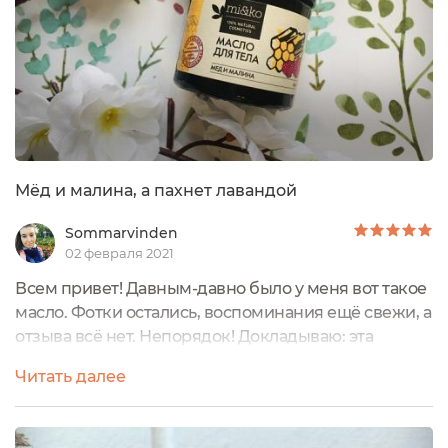
Мёд и малина, а пахнет лавандой
Sommarvinden
02 февраля 2021
Всем привет! Давным-давно было у меня вот такое
масло. Фотки остались, воспоминания ещё свежи, а
отзыва всё нет. Непорядок! Докладываю: эта
баночка-малышка от Мико попала ко мне
Читать далее
неслучайно. Попробовать это масло "Мёд и малина"
сподвигла меня скидка на распродаже. До этого в
сторону масла я посматривала, но были сомнения,