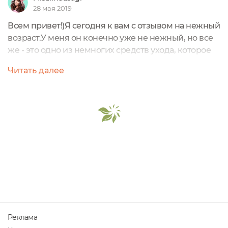
28 мая 2019
Всем привет!)Я сегодня к вам с отзывом на нежный
возраст.У меня он конечно уже не нежный, но все
же - это одно из немногих средств ухода, которое
действительно универсально.Масло для тела
Читать далее
"Нежный возраст" от "Мико" подойдёт в принципе
и детишкам, и взрослым. Особенно оно
пригодится аллергикам, людям склонным к
дерматитам, раздражённой коже, опрелостям. К
сожалению и во взрослом возрасте никто от этого...
Реклама