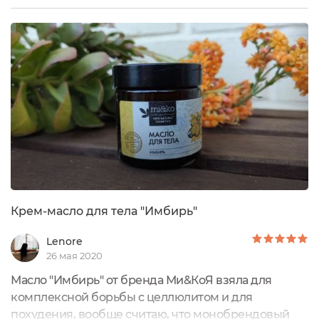
появилось масло для тела иланг-иланг от
Мико.Масло находится в небольшой стеклянной
баночке с откручивающейся пластиковой
крышкой (некогда было крышку протирать,
поэтому...
Крем-масло для тела "Имбирь"
Lenore
26 мая 2020
Масло "Имбирь" от бренда Ми&КоЯ взяла для
комплексной борьбы с целлюлитом и для
похудения, вообще считаю, что монобрендовый