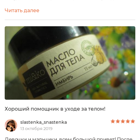
уход это лучшее что можно придумать для своей
Читать далее
кожи, и купила сразу всю имбирную серию (скраб,
маску, крем и масло) и постараюсь рассказать о них
всех.Масло находится в небольшой стеклянной
баночке, стекло тёмное и прочное, отлично
сохраняет свойства масла и вообще хранит этот...
Хороший помощник в уходе за телом!
slastenka_snastenka
13 октября 2019
Девочки и мальчики, всем большой привет! После