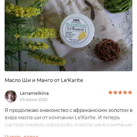
Ганы (Африка). "Цель и идея бренда Le' Karite до
предела проста — привезти в Россию и показать,
что натуральное и нерафинированное масло...
Масло Ши и Манго от Le'Karite
Lenamelkina
03 июня 2020
Я продолжаю знакомство с африканским золотом в
виде масла ши от компании Le'Karite. И теперь
настала очередь рассказать о масле ши в сочетании
с маслом манго. Масло ши с маслом манго я взяла