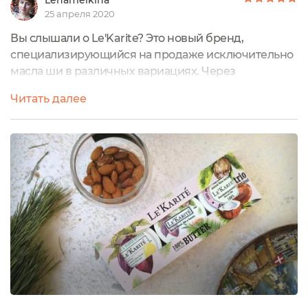
Lenamelkina
25 апреля 2020
Вы слышали о Le'Karite? Это новый бренд,
специализирующийся на продаже исключительно
масла ши в различных вариациях. Через
специальный сервис Экоголика мне пришло
Читать далее
приглашение познакомиться с брендом, я выбрала
Взбитое масло Ши (Карите). На своем
сайте Le'Karite подробно рассказывают о своем
масле, заявляя, что оно не имеет аналогов в России.
Уникальность его в том, что это нерафинированное
масло холодного...