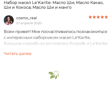
Набор масел Le’Karite: Масло Ши; Масло Какао,
Ши и Кокоса; Масло Ши и манго
cosmo_real
01 апреля 2020
Всем привет! Мне посчастливилось познакомиться
с интересным наборчиком масел Le’Karite,
большое спасибо за это порталу Ecogolik и Le’Karite
На тестирование я решила выбрать именно такой
Читать далее
небольшой набор, чтобы познакомиться со
свойствами различных масел и понять для себя,
какое масло я люблю больше. Ши, какао и кокос –
три компонента, которые заслуживают своего
внимания. Какое лучшее время, чтобы...