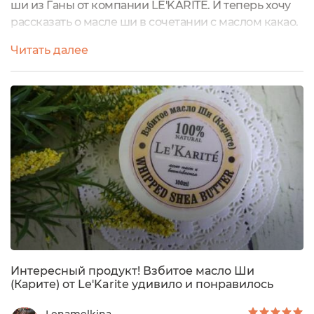
ши из Ганы от компании LE'KARITE. И теперь хочу
рассказать о масле ши в сочетании с маслом какао.
Компания LE'KARITE не является
Читать далее
непосредственным производителем масел. Сама
добыча масла ши происходит в Африке, а именно,
в Гане, где произрастают ценные деревья карите.
Для получения этого масла используются только
зрелые плоды, поэтому масло ши имеет такой...
Интересный продукт! Взбитое масло Ши
(Карите) от Le'Karite удивило и понравилось