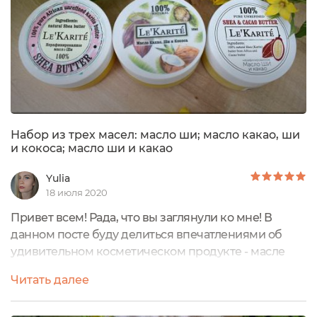
Набор из трех масел: масло ши; масло какао, ши
и кокоса; масло ши и какао
Yulia
18 июля 2020
Привет всем! Рада, что вы заглянули ко мне! В
данном посте буду делиться впечатлениями об
удивительном косметическом продукте - масле
Ши (карите). А именно, о наборе из трех масел: Ши;
Читать далее
Ши и Какао; Какао, Ши и Кокоса Ценное
нерафинированное масло ши доставляется из