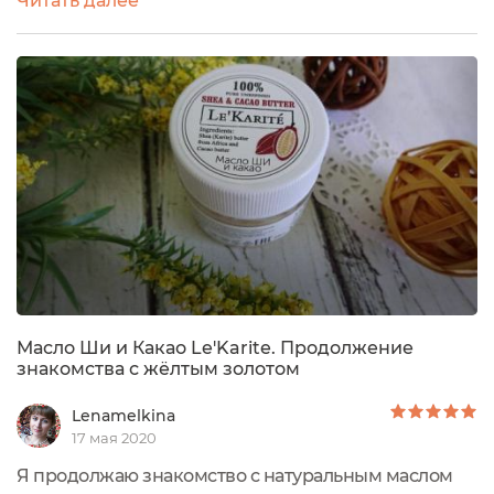
Читать далее
на пробу в объеме 20 мл. Это маленькая удобная
баночка-шайба, которая помещается в ладошке.
Такая маленькая банка на сайте бренда стоит
290руб. Но есть варианты и побольше: 50 мл за 790
руб., и 100 мл за 1580...
Масло Ши и Какао Le'Karite. Продолжение
знакомства с жёлтым золотом
Lenamelkina
17 мая 2020
Я продолжаю знакомство с натуральным маслом