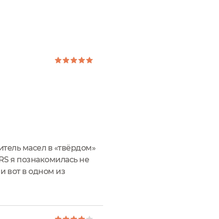
итель масел в «твёрдом»
RS я познакомилась не
и вот в одном из
е захотелось попробовать