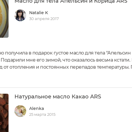
Масло для тела Апельсин и Корица ARS
Natalie K
30 апреля 2017
о получила в подарок густое масло для тела "Апельсин 
Подарили мне его зимой, что оказалось весьма кстати
од от отопления и постоянных перепадов температуры.
ьные ухаживающие средства после каждого приема душ
Натуральное масло Какао ARS
Alenka
25 марта 2015