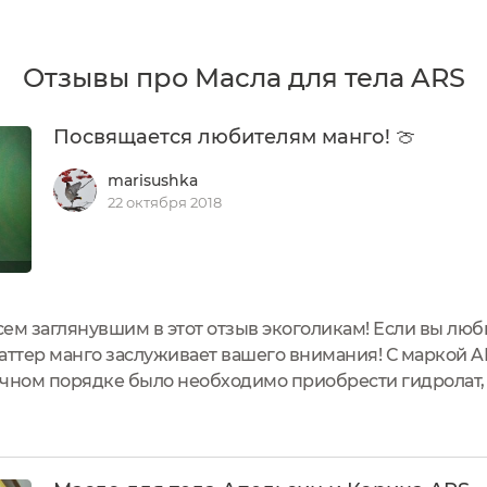
Отзывы про Масла для тела ARS
Посвящается любителям манго! 🍈
marisushka
22 октября 2018
ем заглянувшим в этот отзыв экоголикам! Если вы люб
аттер манго заслуживает вашего внимания! С маркой A
рочном порядке было необходимо приобрести гидролат, 
стретилась эта марка. После гидролата с жасмином мн