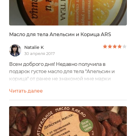
Масло для тела Апельсин и Корица ARS
Natalie K
30 апреля 2017
Всем доброго дня! Недавно получила в
подарок густое масло для тела "Апельсин и
корица" от ранее не знакомой мне марки
ARS. Подарили мне его зимой, что оказалось
Читать далее
весьма кстати. К сожалению моя кожа очень
сохнет в этот период от отопления и
постоянных перепадов температуры. Поэтому
приходится использовать дополнительные
ухаживающие средства после каждого приема
душа.Запах этого баттера мне очень...