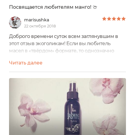
Посвящается любителям манго! 🍈
marisushka
22 октября 2018
Доброго времени суток всем заглянувшим в
этот отзыв экоголикам! Если вы любитель
масел в «твёрдом» формате, то однозначно
баттер манго заслуживает вашего внимания! С
Читать далее
маркой ARS я познакомилась не так давно,
когда мне в срочном порядке было
необходимо приобрести гидролат, и вот в
одном из Интернет-магазинов мне встретилась
эта марка. После гидролата с жасмином мне
захотелось попробовать баттер манго...