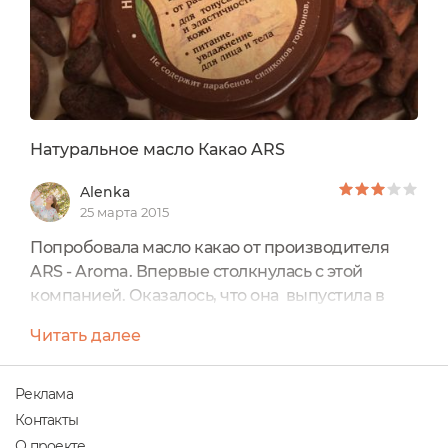
Натуральное масло Какао ARS
Alenka
25 марта 2015
Попробовала масло какао от производителя
ARS - Aroma. Впервые столкнулась с этой
компанией. Оказалось, что она выпустила в
2005 году первую коллекцию "Home Collection"
Читать далее
из 70 видов натуральных эфирных масел. В
настоящее время в ней представлены
эфирные, растительные масла, несколько
Реклама
косметических линий для ежедневного ухода,
Контакты
а также подарочные наборы. Компания
О проекте