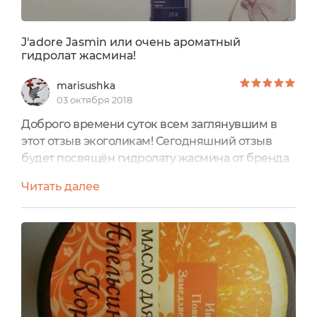
J'adore Jasmin или очень ароматный
гидролат жасмина!
marisushka
03 октября 2018
Доброго времени суток всем заглянувшим в
этот отзыв экоголикам! Сегодняшний отзыв
будет посвящён гидролату жасмина от бренда
ARS. Находясь в поездке, у меня закончился
Читать далее
мой гидролат "Липа" от ТМ "Душистый мир" и
казалось бы можно какое-то время было бы
обойтись и без этого продукта, но из-за
сильной сухости и обезвоженности кожи
пришлось в срочном порядке искать
альтернативу в Интернете на сайте с...