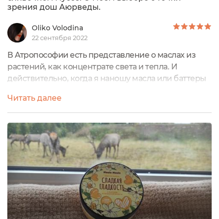
зрения дош Аюрведы.
Oliko Volodina
22 сентября 2022
В Атропософии есть представление о маслах из
растений, как концентрате света и тепла. И
действительно, когда я наношу масла или баттеры
на кожу, я чувствую приятное согревание, которое
Читать далее
с поверхности кожного покрова просачивается
внутрь. Есть и исключения, например, средства с
алоэ и кокосовым маслом, они больше охлаждают,
как например этот взбитый баттер Влага
Алоэ.Терапевтический эффект масляных...