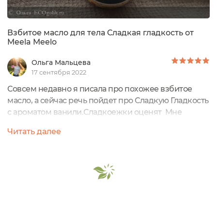
Взбитое масло для тела Сладкая гладкость от
Meela Meelo
Ольга Мальцева
17 сентября 2022
Совсем недавно я писала про похожее взбитое
масло, а сейчас речь пойдет про Сладкую Гладкость
с ароматом ванили.Сладкоежки оценят Мне
понравилось, что это масло для сухой кожи.По фото
Читать далее
догадались? - мы взяли его в путешествие.А всё
потому, что взбитое масло очень легкое и его
удобно с собой кинуть в рюкзак.150мл.Пластиковая
упаковка с крышкой.- масло ши (Shea Butter Oil) -
масло рыжика (Camelina Sativa...