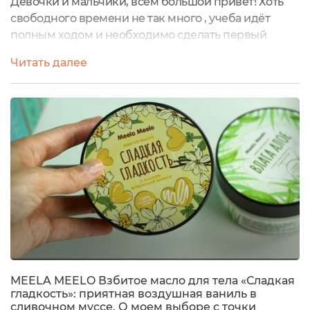
Девочки и мальчики, всем большой привет! Хоть
свободного времени не так много , учеба идёт
полным ходом и необходимо сделать первый
проект. Но стараюсь найти время и на интересное
Читать далее
дело, которым занимаюсь 6 лет.Вот обожаю я
пробовать новинки от любимых брендов.У Meela
Meelo вышла обновленная линейка средств для
тела и я сразу и с радостью согласилась на
тестирование. И в этом отзыве расскажу про...
MEELA MEELO Взбитое масло для тела «Сладкая
гладкость»: приятная воздушная ваниль в
сливочном муссе. О моем выборе с точки