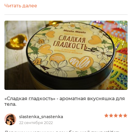
Meela Meelo.В его составе масло бурбонской
Читать далее
ванили.Взбитое масло для тела "Сладкая гладкость"
на основе ценных масел прекрасно ухаживает за
сухой, обезвоженной кожей тела, делая ее упругой,
устраняя ощущение стянутости и шелушения. Оно
произведено на основе...
«Сладкая гладкость» - ароматная вкусняшка для
тела.
slastenka_snastenka
22 сентября 2022