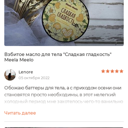
Взбитое масло для тела "Сладкая гладкость"
Meela Meelo
Lenore
05 октября 2022
Обожаю баттеры для тела, а с приходом осени они
становятся просто необходимы, в этот нелегкий
холодный период мне захотелось чего-то ванильно
сладкого, чтоб хотя бы на некоторые мгновения
Читать далее
чувствовать себя девочкой с единственной
мыслью в голове о новом платье, а не вот это вот