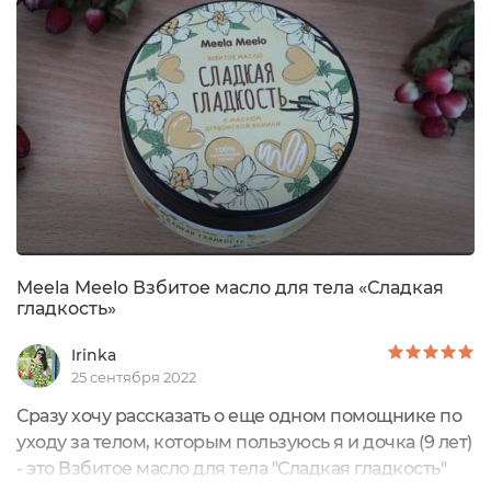
всё, что вокруг творится. Не зря в кризисные годы
во всех странах увеличивается спрос на косметику,
это называется «индекс...
Meela Meelo Взбитое масло для тела «Сладкая
гладкость»
Irinka
25 сентября 2022
Сразу хочу рассказать о еще одном помощнике по
уходу за телом, которым пользуюсь я и дочка (9 лет)
- это Взбитое масло для тела "Сладкая гладкость"