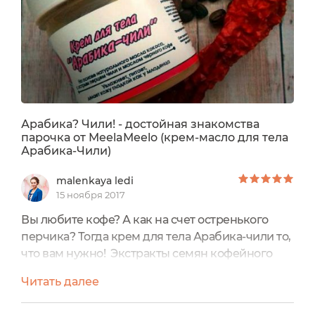
Арабика? Чили! - достойная знакомства
парочка от MeelaMeelo (крем-масло для тела
Арабика-Чили)
malenkaya ledi
15 ноября 2017
Вы любите кофе? А как на счет остренького
перчика? Тогда крем для тела Арабика-чили то,
что вам нужно! Экстракты семян кофейного
дерева и жгучего перца активно, но при этом
Читать далее
нежно разогревают кожу и помогают бороться
с зарождающимся или, увы и ах, уже