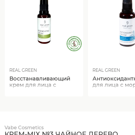
REAL GREEN
REAL GREEN
Восстанавливающий
Антиоксидант
крем для лица с
для лица с мо
амурским бархатом
водорослями
Vabe Cosmetics
КРЕМ-MIX №3 ЧАЙНОЕ ДЕРЕВО