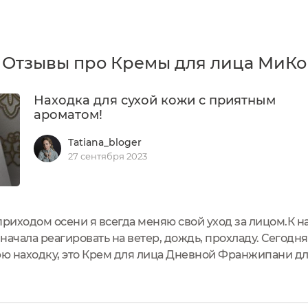
Отзывы про Кремы для лица МиКо
Находка для сухой кожи с приятным
ароматом!
Tatiana_bloger
27 сентября 2023
риходом осени я всегда меняю свой уход за лицом.К н
начала реагировать на ветер, дождь, прохладу. Сегодня
ю находку, это Крем для лица Дневной Франжипани дл
оробке, оформление у линейки Франжипани в едином ст