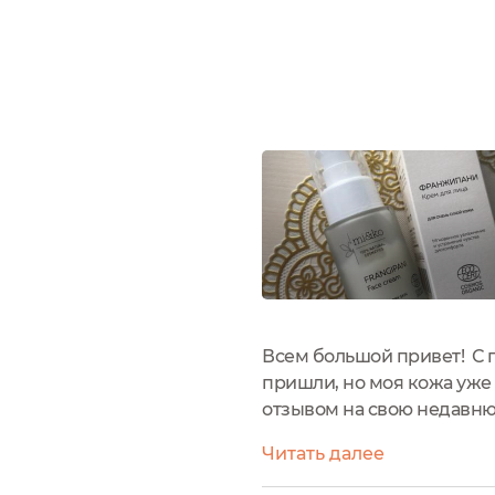
Всем большой привет! С п
пришли, но моя кожа уже 
отзывом на свою недавню
находится в картонной к
Читать далее
этом очень...