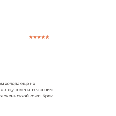
ам холода ещё не
 я хочу поделиться своим
я очень сухой кожи. Крем
иле, простое, но при