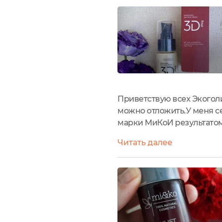
Приветствую всех Экогол
можно отложить.У меня се
марки МиКоИ резуль
в моём уходе,после хоро
Читать далее