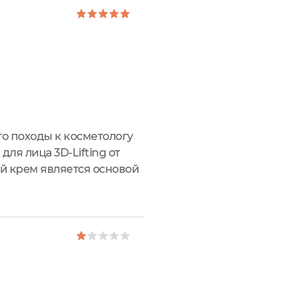
о походы к косметологу
я лица 3D-Lifting от
м является основой
и...