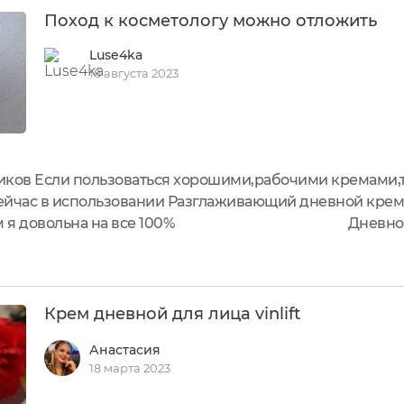
Поход к косметологу можно отложить
Luse4ka
18 августа 2023
иков Если пользоваться хорошими,рабочими кремами,т
йчас в использовании Разглаживающий дневной крем дл
татом я довольна на все 100% Дневной кре
шего очищения и тонизирования кожу нужно накормить 
Крем дневной для лица vinlift
Анастасия
18 марта 2023