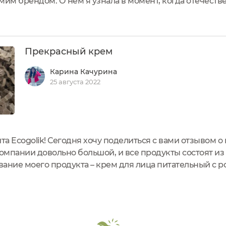
самим брендом. О нём я узнала в момент, когда отечест
ранные бренды. В интернете мне попалась статья с на
Прекрасный крем
Карина Качурина
25 августа 2022
та Ecogolik! Сегодня хочу поделиться с вами отзывом о
компании довольно большой, и все продукты состоят из
вание моего продукта – крем для лица питательный с 
уже привычный, практически все крема с натуральным 