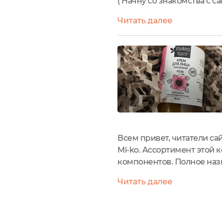
( Начну со знакомства с 
покидать некоторые иност
Читать далее
российских брендов,...
Всем привет, читатели сай
Mi-ko. Ассортимент этой 
компонентов. Полное наз
– Mi-ko Флакон для меня 
Читать далее
таких стеклянных...