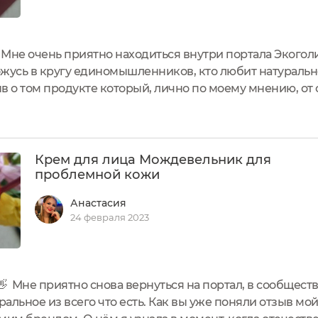
! Мне очень приятно находиться внутри портала Экоголи
ожусь в кругу единомышленников, кто любит натуральн
в о том продукте который, лично по моему мнению, от
ось 30 я решила поискать для себя хороший крем, ко
Крем для лица Мождевельник для
проблемной кожи
Анастасия
24 февраля 2023
 👋 Мне приятно снова вернуться на портал, в сообще
альное из всего что есть. Как вы уже поняли отзыв мо