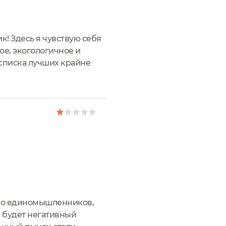
к! Здесь я чувствую себя
ое, экогологичное и
 списка лучших крайне
торый поможет мне
ство единомышленников,
й будет негативный