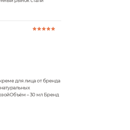
венный рынок стали
щванием: 7 крутых
 креме для лица от бренда
 натуральных
розойОбъём – 30 мл Бренд
составом находятся в