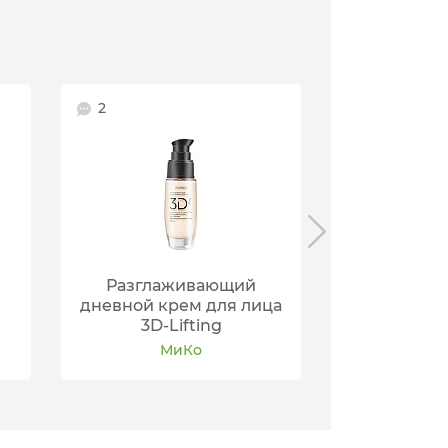
2
2
Разглаживающий
Крем для л
дневной крем для лица
VIN
3D-Lifting
М
МиКо