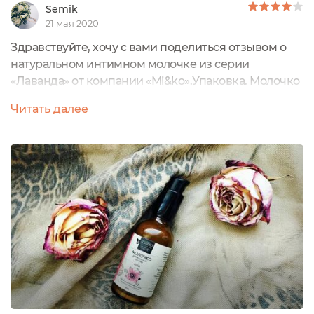
Semik
21 мая 2020
Здравствуйте, хочу с вами поделиться отзывом о
натуральном интимном молочке из серии
«Лаванда» от компании «Mi&ko».Упаковка. Молочко
«Лаванда» находится в стеклянном затемнённом
Читать далее
флаконе. Имеется достаточно удобный чёрный
дозатор. Перед применением производитель
рекомендует его разработать. На флаконе имеется
бумажная наклейка из переработанной
макулатуры на которой есть вся необходимая
информация...