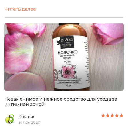
думаю, месяца 4, а может даже 5. И вот наконец-то
Читать далее
я попробовала его, делюсь впечатлениями уже
после полноценного использования, т.к. средство
уже закончилось.Крайне редко пишу я о средствах
для интимной гигиены, потому что последнее
время ничего нового не пробую,...
Незаменимое и нежное средство для ухода за
интимной зоной
Krismar
31 мая 2020