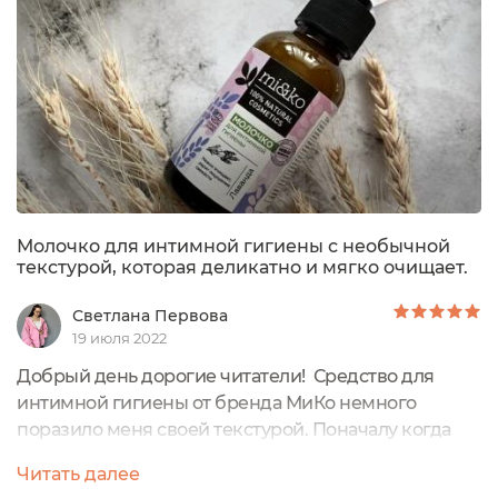
Молочко для интимной гигиены с необычной
текстурой, которая деликатно и мягко очищает.
Светлана Первова
19 июля 2022
Добрый день дорогие читатели! Средство для
интимной гигиены от бренда МиКо немного
поразило меня своей текстурой. Поначалу когда
только только я начала использовать средство в
Читать далее
ежедневном уходе оно меня немного напугало