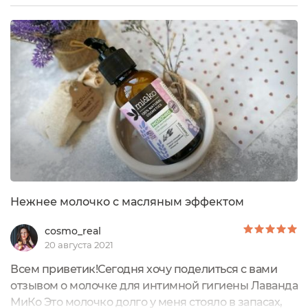
своей необычностью, ведь до этого я пользовалась
исключительно гелем. Но после недели
использования я поняла, что лучше средства и не
найти для самого сокровенного. Рассказываю
подробно. ...
Нежнее молочко с масляным эффектом
cosmo_real
20 августа 2021
Всем приветик!Сегодня хочу поделиться с вами
отзывом о молочке для интимной гигиены Лаванда
МиКо Это молочко долго у меня стояло в запасах,