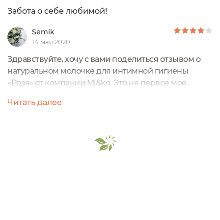
Забота о себе любимой!
Semik
14 мая 2020
Здравствуйте, хочу с вами поделиться отзывом о
натуральном молочке для интимной гигиены
«Роза» от компании Mi&ko. Это не первое мое
средство для интимной гигиены от компании
Читать далее
Mi&ko, так же я использую гидрофильное гель-
молочко «Лаванда» для интимной
гигиены. Упаковка.Натуральное молочко «Роза»
находится во флаконе из затемнённого стекла
объемном 50 мл. Флакон оснащён чёрным
дозатором, который стабильно...