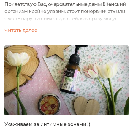
Приветствую Вас, очаровательные дамы !Женский
организм крайне уязвим: стоит понервничать или
съесть пару лишних сладостей, как сразу могут
появиться жжение, зуд и другие неприятные
Читать далее
ощущения в интимной области. Разумеется, не
стоит заниматься самолечением, надеясь, что
пройдет само по себе. Такие симптомы могут быть
связаны с более серьезными проблемами со
здоровьем, и необходимо проконсультироваться...
Ухаживаем за интимные зонами!:)