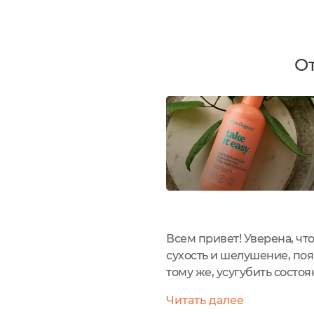
От
Всем привет! Уверена, чт
сухость и шелушение, поя
тому же, усугубить состо
жесткие, агрессивные ПА
Читать далее
барьер, облегчают...