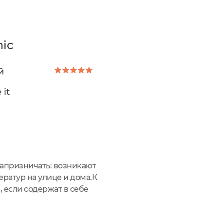
nic
й
it
 капризничать: возникают
ратур на улице и дома.К
 если содержат в себе
енный эпидермальный