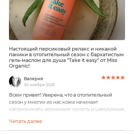
Настоящий персиковый релакс и никакой
паники в отопительный сезон с бархатистым
гель-маслом для душа "Take it easy" от Miss
Organic!
Валерия
30 ноября 2025
Всем привет! Уверена, что в отопительный
сезон у многих из нас кожа начинает
капризничать: возникают сухость и шелушение,
появляется раздражение от горячей воды и
Читать далее
разницы температур на улице и дома.К тому
же, усугубить состояние чувствительной кожи