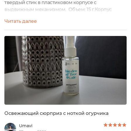
твердый стик в пластиковом корпусе с
выдвижным механизмом. Объем: 15 г.Корпус
белый, компактный - стик действительно
Читать далее
маленький, легко помещается в любую сумку и
подходит не только для путешествий, а даже для
дамской сумки. В нижней части находится
ребристое колесико для выдвижения продукта,
работает в обратный ход без проблем.Основа -
масла и натуральные компоненты:...
Освежающий сюрприз с ноткой огурчика
Umavi