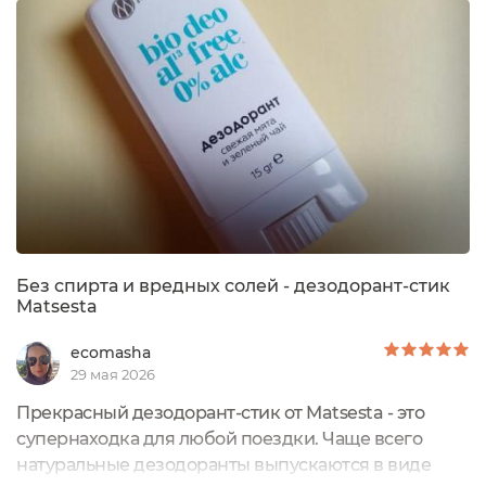
совершенно неудобно. Хрупкая тара - это вообще
не про поездки. Поэтому я была рада найти
дезодорант именно в формате стика. С ним
ничего...
Без спирта и вредных солей - дезодорант-стик
Matsesta
ecomasha
29 мая 2026
Прекрасный дезодорант-стик от Matsesta - это
супернаходка для любой поездки. Чаще всего
натуральные дезодоранты выпускаются в виде