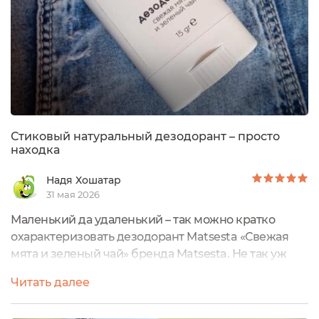
Стиковый натуральный дезодорант – просто
находка
Надя Хошатар
31 мая 2026
Маленький да удаленький – так можно кратко
охарактеризовать дезодорант Matsesta «Свежая
мята и зеленый чай» бренда Matsesta. Не так уж
много дезодорантов можно найти в формате стика.
Читать далее
В основном это спреи в стеклянных флаконах, что
для поездок да и в принципе для жизни