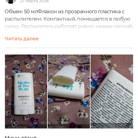
27 марта 2026
Объем: 50 млФлакон из прозрачного пластика с
распылителем. Компактный, помещается в любую
сумку. Распылитель работает ровно: нажим мягкий,
облако среднее по плотности, покрывает
Читать далее
подмышки с двух нажатий. Текстура водянистая,
впитывается за 10–15 секунд, липкости не
остается.Аромат здесь не такой прямолинейный,
как можно подумать: сначала он раскрывается
свежим огурчиком, и только когда спрей
высыхает,...
Мини-отзыв