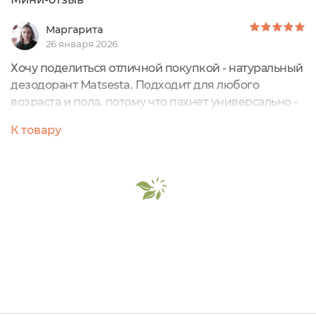
Маргарита
26 января 2026
Хочу поделиться отличной покупкой - натуральный
дезодорант Matsesta. Подходит для любого
возраста и пола, потому что пахнет универсально -
зеленым чаем с нотками мяты. Дезодорант
К товару
полностью натуральный, поэтому я его заказываю
сыну подростку. Формат дезодоранта
экономичный и удобный. Дезодорант выдвигается
при помощи колесика. Работает - защищает от пота
- просто отлично. Не нарадуюсь этому дезодоранту.