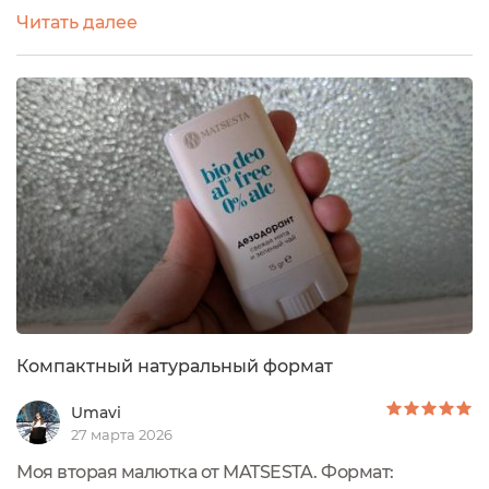
спреев и это очень неудобно. Согласитесь,
Читать далее
стеклянный флакон в поездки - это проигрышный
вариант. Стоит ему упасть - и вы остались без
дезодоранта, ведь чтобы купить натуральный
дезодорант, надо позаботиться об этом заранее.
Его не купить в любом магазине. Я никогда так...
Компактный натуральный формат
Umavi
27 марта 2026
Моя вторая малютка от MATSESTA. Формат: