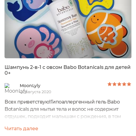
Шампунь 2-в-1 с овсом Babo Botanicals для детей
0+
MoonLyly
02 августа 2020
Всех приветствую!Гипоаллергенный гель Babo
Botanicals для мытья тела и волос не содержит
отдушек, подходит малышам с рождения, в том
числе тем, у кого чувствительная кожа, склонная к
Читать далее
экземе.Цена: 1.190 р. (я купила со скидкой 15% за