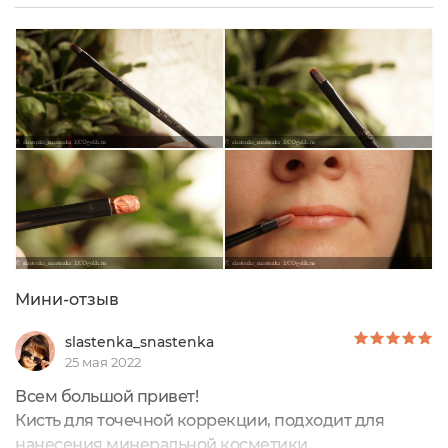
минеральную косметику и эта кисть создана
специально для неё.Плоская кисть со скосом
прекрасно подходит для нанесения сухой
минеральной косметики - оптимальный вариант
для контурирования...
Мини-отзыв
slastenka_snastenka
25 мая 2022
Всем большой привет!
Кисть для точечной коррекции, подходит для
нанесения минеральной косметики.