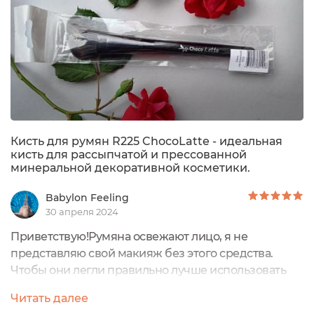
Кисть для румян R225 ChocoLatte - идеальная
кисть для рассыпчатой и прессованной
минеральной декоративной косметики.
Babylon Feeling
30 апреля 2024
Приветствую!Румяна освежают лицо, я не
представляю свой макияж без этого средства.
Чтобы они легли правильно лучше использовать
специальную кисть. Я выбрала кисть для румян
Читать далее
R225 от бренда ChocoLatte, т.к. я предпочитаю