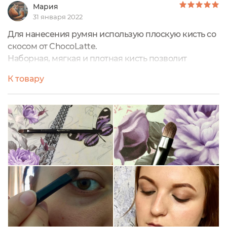
Мария
31 января 2022
Для нанесения румян использую плоскую кисть со
скосом от ChocoLatte.
Наборная, мягкая и плотная кисть позволит
нанести ровный слой благодаря своей густоте и
К товару
упругости. Волос кисти хорошо обработан, он
шелковистый и очень приятный на ощупь. Длина
всей кисти 17,6 см, длина вoрса - 29/17 мм.
Прекрасно подходит для нанесения сухой
минеральной косметики.
Оптимальный вариант для контурирования
румянами и бронзером.
Состав: имитация белки+коза.
По весу лёгкая, как пушинка, удобно ложится в
руку.
Дизайн в утончённом чёрном цвете с фирменным
логотипом под серебро.