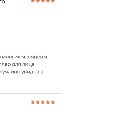
го
и многих месяцев я
ллер для лица
Случайно увидев в
едназначен для