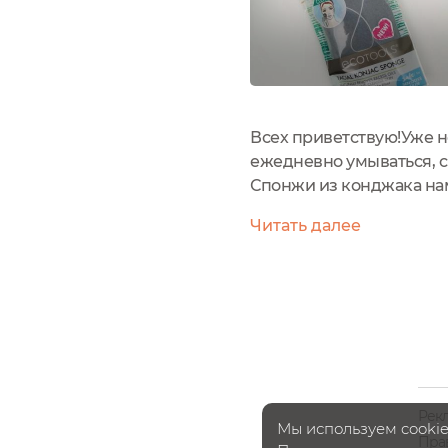
Всех приветствую!Уже н
ежедневно умываться, 
Спонжи из конджака нам
ухода за лицом (бамбуко
Читать далее
природного азиатского к
Рек
Мы используем cookie
Пра