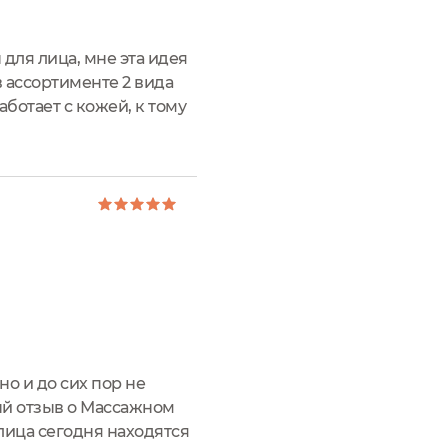
для лица, мне эта идея
в ассортименте 2 вида
аботает с кожей, к тому
поэтому я его и
о и до сих пор не
ый отзыв о Массажном
лица сегодня находятся