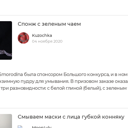
 решила не отставать от тренда и приобрела себе тако
и,...
Спонж с зеленым чаем
Kuzochka
04 ноября 2020
Smorodina была спонсором Большого конкурса, и в но
нзимную пудру для умывания. В призовом заказе оказ
три разновидности: с белой глиной (белый), с зеленым 
ый). Спонж конжаковый с зеленым чаем Упаковка - кр
кетка "обнимает"...
Смываем маски с лица губкой конняку
MoonLyly