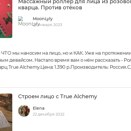
Массажный роллер для лица из розово
кварца. Против отёков
MoonLyly
23 января 2023
 ЧТО мы наносим на лицо, но и КАК. Уже на протяжени
ым девайсом. Настало время вам о нём рассказать - Ро
рц True Alchemy.Цена: 1.390 р.Производитель: Россия.
emy массажный роллер, я сразу же его захотела. Он пр
лица.Приезжает роллер...
Строем лицо с True Alchemy
Elena
22 декабря 2022