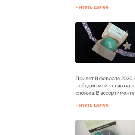
на пике популярности. Я
Читать далее
массажер для лица, по сут
Привет!В феврале 2020 
победил мой отзыв на э
спонжа. В ассортименте 
бамбуковым углем (черн
Читать далее
прозрачным окошком.Эти