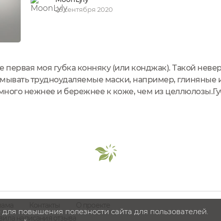
26 сентября 2020
е первая моя губка конняку (или конджак). Такой неве
смывать трудноудаляемые маски, например, глиняные 
ного нежнее и бережнее к коже, чем из целлюлозы.Гу
вый уголь) EcoTools.Каждая губка Konjac от EcoTools из
орневого растительного...
лама
Контакты
О проекте
 для повышения полезности сайта для пользователей.
вила написания отзыва