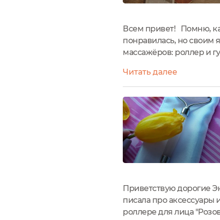
Всем привет! Помню, ка
понравилась, но своим я
массажëров: роллер и гу
же, чисто визуально и 
Читать далее
выбрала. ...
Приветствую дорогие Эк
писала про аксессуары 
роллере для лица "Розо