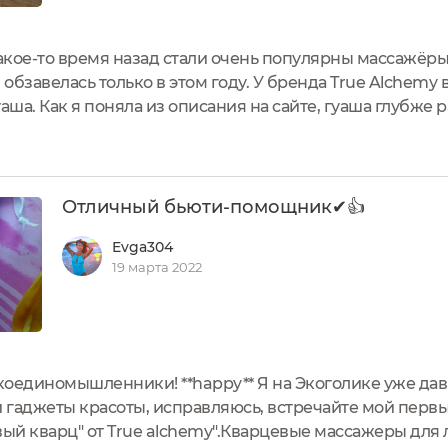
кое-то время назад стали очень популярны массажёры 
 обзавелась только в этом году. У бренда True Alchemy 
аша. Как я поняла из описания на сайте, гуаша глубже р
по ощущениям приятно держать в реке цельный камень, 
Отличный бьюти-помощник✔👍
Evga304
19 марта 2022
оединомышленники! **happy** Я на Экоголике уже давн
и гаджеты красоты, исправляюсь, встречайте мой перв
вый кварц" от True alchemy".Кварцевые массажеры для 