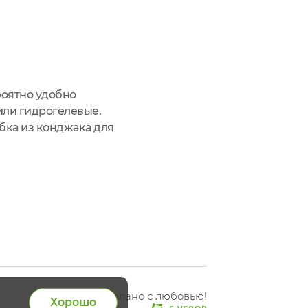
роятно удобно
или гидрогелевые.
бка из конджака для
готовлена из 100%
Сделано с любовью!
Хорошо