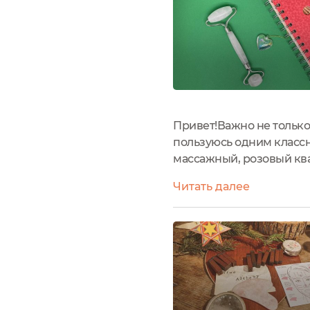
Привет!Важно не только
пользуюсь одним классн
массажный, розовый ква
ассортименте True Alch
Читать далее
омоложения и лифтинга 