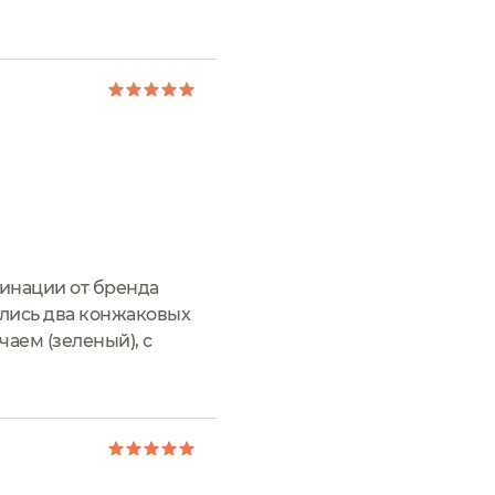
й. Вообще, данный
минации от бренда
ались два конжаковых
чаем (зеленый), с
афтовый пакет с