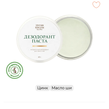
Цинк
Масло ши