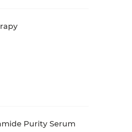
erapy
amide Purity Serum