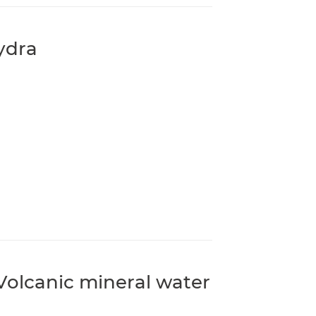
ydra
lcanic mineral water