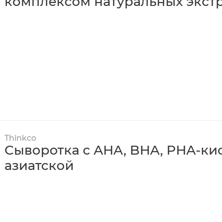
комплексом натуральных экст
Thinkco
Сыворотка с AHA, BHA, PHA-ки
азиатской