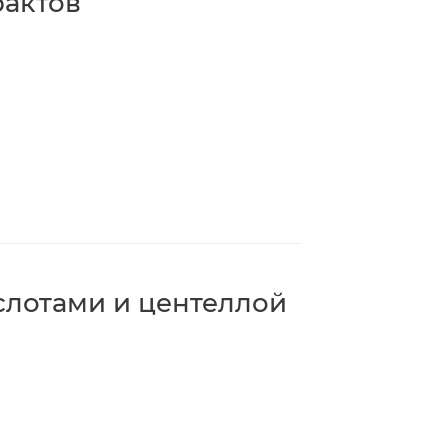
рактов
слотами и центеллой