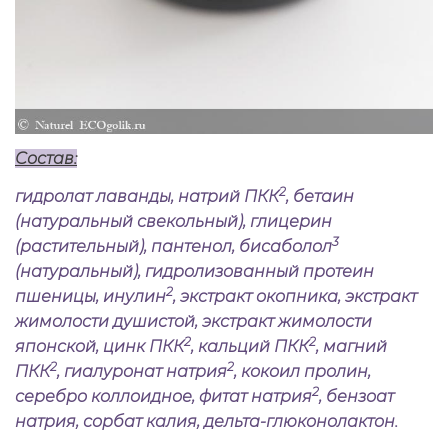
Состав:
2
гидролат лаванды, натрий ПКК
, бетаин
(натуральный свекольный), глицерин
3
(растительный), пантенол, бисаболол
(натуральный), гидролизованный протеин
2
пшеницы, инулин
, экстракт окопника, экстракт
жимолости душистой, экстракт жимолости
2
2
японской, цинк ПКК
, кальций ПКК
, магний
2
2
ПКК
, гиалуронат натрия
, кокоил пролин,
2
серебро коллоидное, фитат натрия
, бензоат
натрия, сорбат калия, дельта-глюконолактон.