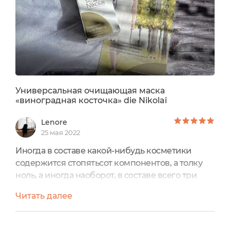
Универсальная очищающая маска
«виноградная косточка» die Nikolai
Lenore
25 мая 2022
Иногда в составе какой-нибудь косметики
содержится стопятьсот компонентов, а толку
ноль, а иногда наоборот, в составе всего три
ингредиента и работает волшебно! Это как раз
Читать далее
про УНИВЕРСАЛЬНУЮ ОЧИЩАЮЩУЮ МАСКУ
«ВИНОГРАДНАЯ КОСТОЧКА»как это
работает:✓Натуральный лёсс из Вахау: