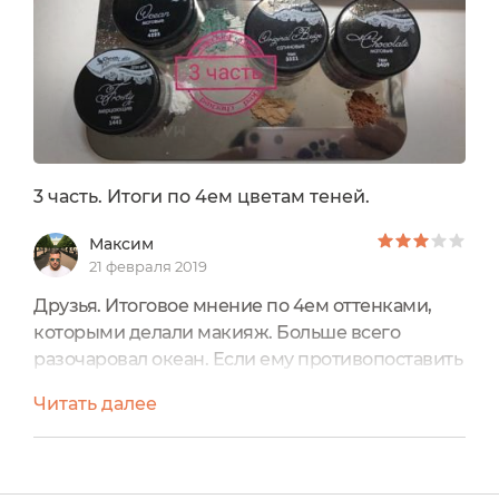
3 часть. Итоги по 4ем цветам теней.
Максим
21 февраля 2019
Друзья. Итоговое мнение по 4ем оттенками,
которыми делали макияж. Больше всего
разочаровал океан. Если ему противопоставить
Изумруды от Udumbara, то это вообще небо и
Читать далее
земля (хотя цвета схожие относительно) Тени
мучные, цвета разбеленные, ну хоть не
осыпаюися и тушуются неплохо. Спасибо и на
этом.