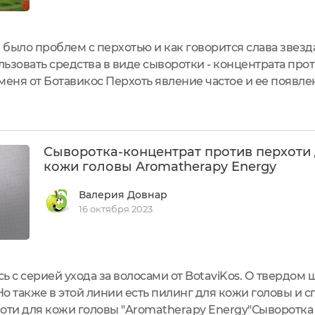
 было проблем с перхотью и как говорится слава звезд
ьзовать средства в виде сыворотки - концентрата про
у меня от Ботавикос Перхоть явление частое и ее появ
 имеется склонность, рекомендую обратить внимание на
.
Сыворотка-концентрат против перхоти
кожи головы Aromatherapy Energy
Валерия Довнар
16 октября 2023
ь с серией ухода за волосами от BotaviKos. О твердом
Но также в этой линии есть пилинг для кожи головы и 
оти для кожи головы "Aromatherapy Energy"Сыворотка