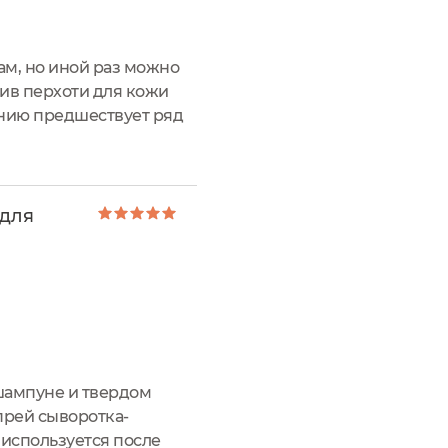
ам, но иной раз можно
тив перхоти для кожи
лению предшествует ряд
 сей продукт. Одного
 для
 шампуне и твердом
спрей сыворотка-
 используется после