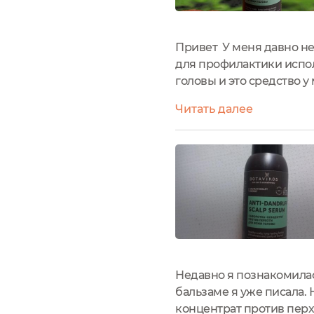
Привет У меня давно не
для профилактики испол
головы и это средство 
причин, поэтому у кого
Читать далее
шампуня обыкновенно..
Недавно я познакомилас
бальзаме я уже писала. 
концентрат против перх