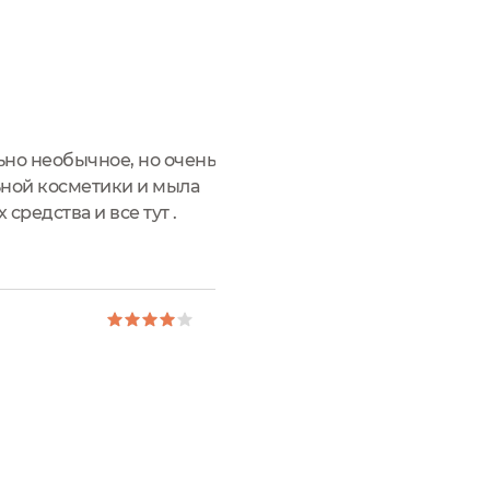
ьно необычное, но очень
ьной косметики и мыла
средства и все тут .
о наших рук, разве где-