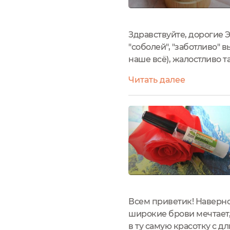
Здравствуйте, дорогие 
"соболей", "заботливо"
наше всё), жалостливо 
средством (ну кроме ма
Читать далее
произошёл, но я останови
Всем приветик! Наверно
широкие брови мечтает,
в ту самую красотку с 