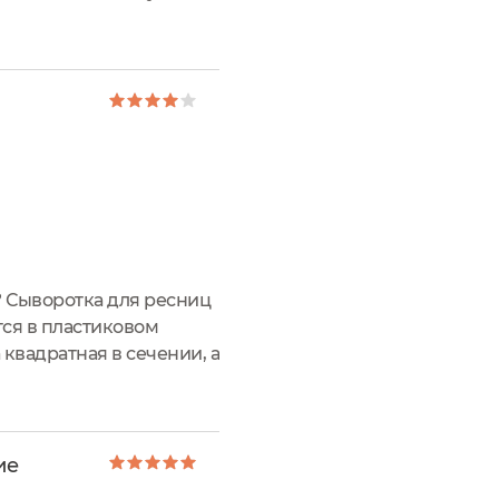
оставом средства!
е? Сыворотка для ресниц
тся в пластиковом
квадратная в сечении, а
воротка...На круговой
ие