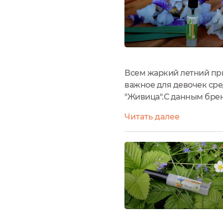
Всем жаркий летний при
важное для девочек сре
"Живица".С данным бренд
Отзывы сплошь положител
Читать далее
то еще такое...