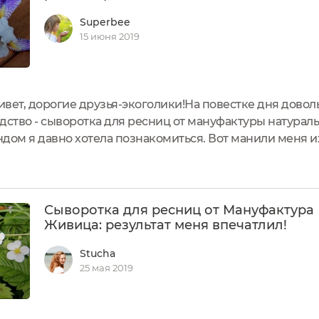
Superbee
15 июня 2019
вет, дорогие друзья-экоголики!На повестке дня довол
дство - сыворотка для ресниц от мануфактуры натурал
ом я давно хотела познакомиться. Вот манили меня их 
ьные, а чего только стоит такой "компонент", как тепл
Сыворотка для ресниц от Мануфактура
Живица: результат меня впечатлил!
Stucha
25 мая 2019