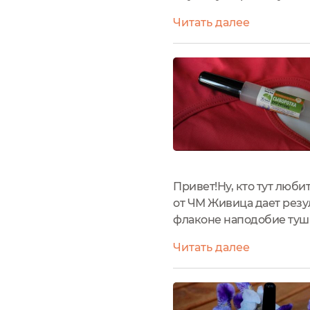
на моем счету больше 3
Читать далее
После того, как я...
Привет!Ну, кто тут люби
от ЧМ Живица дает резул
флаконе наподобие туши
значит, не катается, куд
Читать далее
этикетке вся...