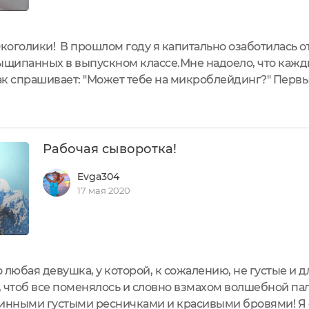
Экоголики! В прошлом году я капитально озаботилась 
 выщипанных в выпускном классе.Мне надоело, что кажд
так спрашивает: "Может тебе на микроблейдинг?" Пер
сел), было не совсем предназначенное для этой зоны.
лась,...
Рабочая сыворотка!
Evga304
17 мая 2020
 любая девушка, у которой, к сожалению, не густые и 
 чтоб все поменялось и словно взмахом волшебной па
длинными густыми ресничками и красивыми бровями! Я 