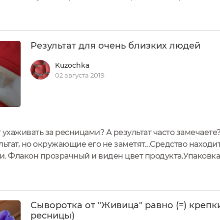
х лет поиска эффективного и с отличным действенным с
Результат для очень близких людей
Kuzochka
02 августа 2019
т ухаживать за ресницами? А результат часто замечает
ьтат, но окружающие его не заметят...Средство находи
. Флакон прозрачный и виден цвет продукта.Упаковка 
а ее не просят. Ранее, вроде, в круглых тюбиках была сы
Сыворотка от "Живица" равно (=) крепк
ресницы)