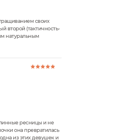
отращиванием своих
ый второй (тактичность-
вым натуральным
 Определенный сдвиг
длинные ресницы и не
лочки она превратилась
одна из этих девушек и