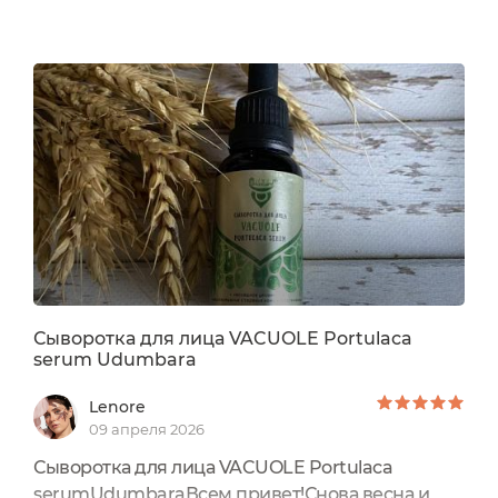
Extract, Urtica Dioica Leaf Extract, Sorbitol, γ-
Polyglutamic Acid, Prunus Armeniaca Gum,
Gluconolactone, Sodium Benzoate, Calcium
Gluconate, Madecassoside, Hyaluronic Acid.
Сыворотка для лица VACUOLE Portulaca
serum Udumbara
Lenore
09 апреля 2026
Сыворотка для лица VACUOLE Portulaca
serumUdumbaraВсем привет!Снова весна и