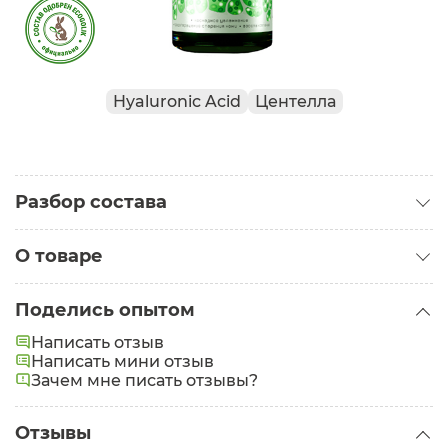
Hyaluronic Acid
Центелла
Разбор состава
О товаре
Категория:
Сыворотки для лица
Поделись опытом
Задачи:
Увлажнение
Написать отзыв
Написать мини отзыв
Состав:
Mentha Citrata Flower Water, Portulaca
Зачем мне писать отзывы?
Oleracea Juice, Plantago Major Leaf Extract, Althaea
Officinalis Root, Symphytum Officinale Еxtract,
Sambucus Nigra Еxtract, Cichorium Intybus Root
Отзывы