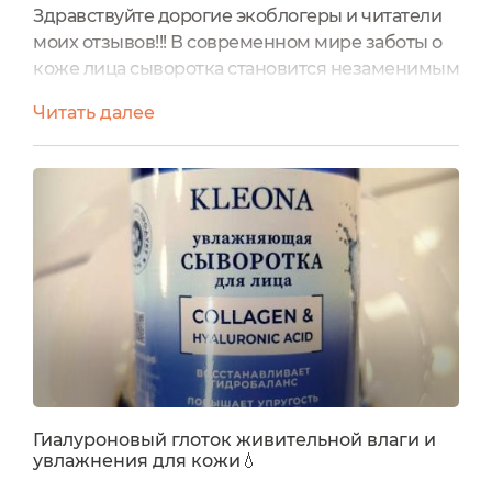
Здравствуйте дорогие экоблогеры и читатели
моих отзывов!!! В современном мире заботы о
коже лица сыворотка становится незаменимым
элементом ежедневного ухода Это
Читать далее
высококонцентрированное средство,
обогащённое активными ингредиентами,
способно решать множество кожных проблем,
от сухости и тусклости до пигментации и
морщин. В отличие от кремов, сыворотки
проникают глубже в дерму, обеспечивая
интенсивное...
Гиалуроновый глоток живительной влаги и
увлажнения для кожи💧