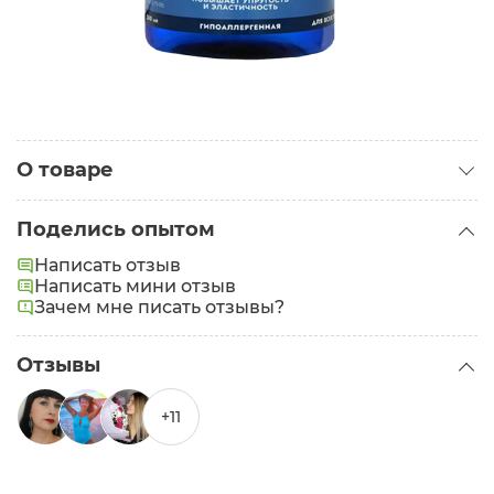
О товаре
Категория:
Сыворотки для лица
Поделись опытом
Задачи:
Увлажнение
Написать отзыв
Написать мини отзыв
Зачем мне писать отзывы?
Отзывы
+11