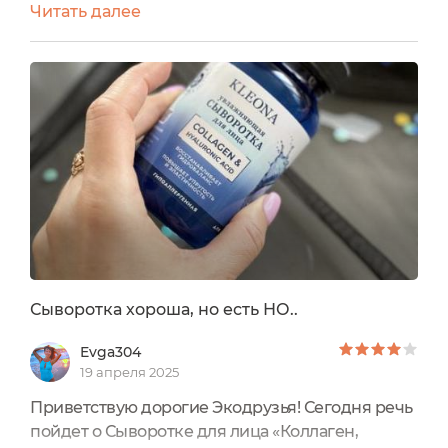
Читать далее
200 млСрок годности: 12 месяцевСтрана
производства: РоссияДействие: увлажнение,
питание, лифтингИнформация от
производителя:Два вида гиалуроновой
кислоты – высокомолекулярная и
низкомолекулярная - восстанавливают водный
баланс и эластичность...
Сыворотка хороша, но есть НО..
Evga304
19 апреля 2025
Приветствую дорогие Экодрузья! Сегодня речь
пойдет о Сыворотке для лица «Коллаген,