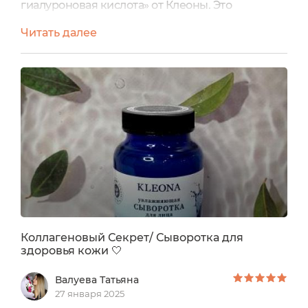
гиалуроновая кислота» от Клеоны. Это
настоящая находка в уходе за кожей,
Читать далее
объединяющая в себе инновационные
компоненты и тщательно подобранные
растительные экстракты, способные
преобразить даже самую капризную кожу.
Говорю об этом не по наслышке, сколько
отзывов прочитала, прежде чем начала на себе
применять ее.Основным...
Коллагеновый Секрет/ Сыворотка для
здоровья кожи 🤍
Валуева Татьяна
27 января 2025