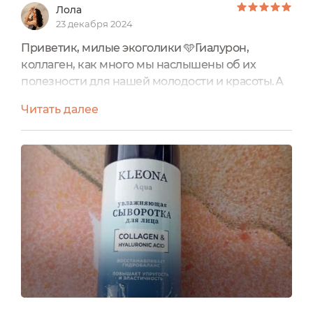
Лола
23 декабря 2024
Приветик, милые экоголики 🩵Гиалурон,
коллаген, как много мы наслышены об их
полезности для нашей молодости и красоты.А
что если в ваших руках окажется чистый
Читать далее
морской коллаген с гиалуроном? Мечта? А вот
и нет, ведь Клеона создала для нас уникальный
продукт. Можно забыть о сухости,
микротрещинах, шелушинках и обрести
здоровую, увлажнённую, гладенькую,
напитанную, эластичную кожу даже в мороз,
даже в...