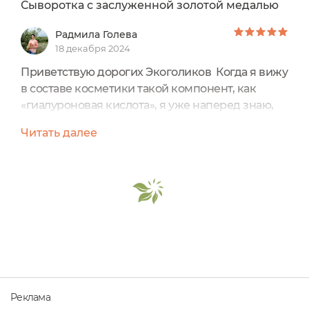
Сыворотка с заслуженной золотой медалью
Радмила Голева
18 декабря 2024
Приветствую дорогих Экоголиков Когда я вижу
в составе косметики такой компонент, как
«гиалуроновая кислота», я уже наперед знаю,
что мне это средство «скорее подойдет», чем
Читать далее
«не подойдет». Так вышло и с этим
средствомСыворотка для лица «Коллаген,
гиалуроновая кислота»Два вида гиалуроновой
кислоты – высокомолекулярная и
низкомолекулярная - восстанавливают водный
баланс и эластичность кожи.
Гидролизованный...
Реклама