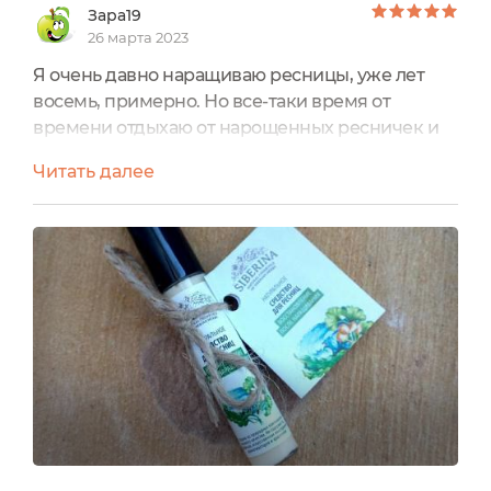
Зара19
26 марта 2023
Я очень давно наращиваю ресницы, уже лет
восемь, примерно. Но все-таки время от
времени отдыхаю от нарощенных ресничек и
даю время восстановиться им.В такой период я
Читать далее
использую различные укрепляющие средства
для ресниц. Например, в этот раз я
использовала натуральное средство от бренда
Siberina.Оно так и называется "Натуральное
средство для ресниц Восстановление после
наращивания“.Средство представлено...