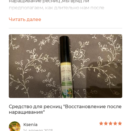
наращивание ресниц ,мы вряд ли
предполагаем, как длительно нам после
придется восстанавливать их прежний вид.
Читать далее
Они долго еще остаются ломкими, растут
пучками, истончаются, на кончиках светлеют.
Не скжу, что с этим Средством для ресниц
"Восстановление после наращивания" от
Сиберины вы восстановите и очень быстро
ресницы до первоначального их вида. но с ним
это...
Средство для ресниц "Восстановление после
наращивания"
Ksenia
14 апреля 2023