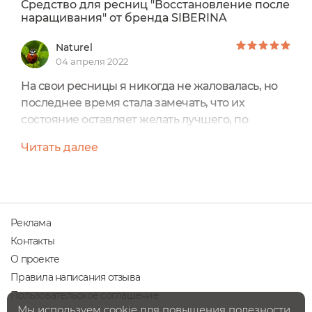
Средство для ресниц "Восстановление после
наращивания" от бренда SIBERINA
Naturel
04 апреля 2022
На свои ресницы я никогда не жаловалась, но
последнее время стала замечать, что их
состояние оставляет желать лучшего, по
крайней мере для меня. Именно поэтому
Читать далее
решила прибегнуть к проверенному
производителю и заказала Натуральное
средство для ресниц «Восстановление после
наращивания» от бренда
Siberina.Производство – город Киров.Упаковка –
Реклама
стандартная туба, в которой обычно
Контакты
располагается тушь для...
О проекте
Правила написания отзыва
Пользовательское соглашение
Мы используем cookie для повышения полезности