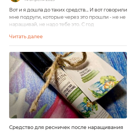
Вот и я дошла до таких средств... И вот говорили
мне подруги, которые через это прошли - не не
наращивай, не надо тебе это. С год
порадуешься, похлопаешь ресницы, а потом с
Читать далее
полгода их еще будешь восстанавливать. Ну мы
же все не верим. Нам же не надо на чужих
ошибках учиться, мы на своих жАлаем. И вот ни
крутые мастера, ни собственные крепкие
ресницы, не факт, что позже мы не будем
обращаться к таким...
Средство для ресничек после наращивания