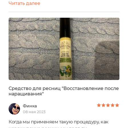
Читать далее
наращивание, мне мои ресницы дороги. А она
поначалу очень защищала эту экзекуцию для
ресниц, иначе не скажешь, а после все умоляла
меня найти ей средства, которые помогут в
сжатые сроки восстановить ее бедные
ресницы, которые стали расти пучками, стали
редкими, а были...
Средство для ресниц "Восстановление после
наращивания"
Финка
08 мая 2023
Когда мы применяем такую процедуру, как