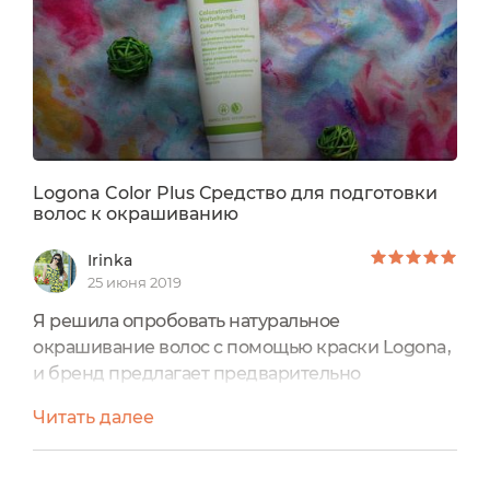
Logona Color Plus Средство для подготовки
волос к окрашиванию
Irinka
25 июня 2019
Я решила опробовать натуральное
окрашивание волос с помощью краски Logona,
и бренд предлагает предварительно
использовать перед этим Средство для
Читать далее
подготовки к окрашиванию волос Logona Color
Plus.В нем сочетается зеленая глина и экстракт
листьев березы, которые нежно удаляют все