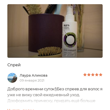
выиграть сертификат в инсте аж на 10 тыс.руб.
Вот я оторвалась, дня 4 изучала весь
ассортимент и набрала всего всего на
пробу. Могу с полной уверенностью...
Спрей
Лаура Аликова
09 января 2021
Доброго времени суток!)Без спреев для волос я
уже не вижу свой ежедневный уход.
Дооформить прическу, придать ещё больше
гладкости и блеска хочется без использования