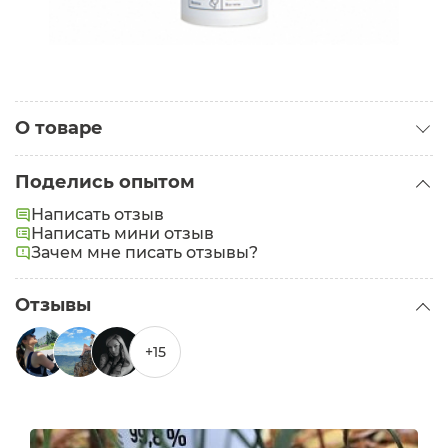
О товаре
Категория:
Бальзамы для волос
Поделись опытом
Проблемы:
Тусклые волосы
,
Секущиеся кончики
Написать отзыв
Написать мини отзыв
Зачем мне писать отзывы?
Отзывы
+15