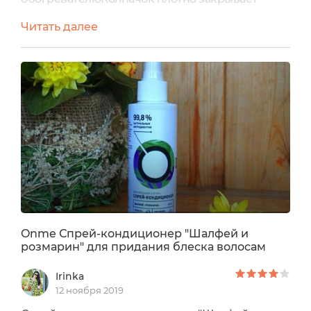
пульверизатор, но дальше идёт ребристая
Читать далее
часть, в которую постоянно забивается пыль,
сколько бы я не протирала - выглядит не очень
😟Как всегда имеется наклейка, защищающая
от вскрытия⠀Распылитель за 3-4 нажатия
орошает полностью полотно волос, иногда
заедает, но не критично⠀Сам спрей
прозрачного...
Onme Спрей-кондиционер "Шалфей и
розмарин" для придания блеска волосам
Irinka
12 ноября 2019