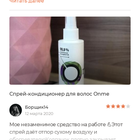
Читать далее
термо - приборов. В этот раз мне помогал
спрей - кондиционер для волос от ТМ Onme.
Вот нравится мне лаконичное, модное
оформление продукции бренда. И таблица на
главной стороне ответит на все вопросы 'кому,
куда, зачем и почему'.Так же...
Спрей-кондиционер для волос Onme
Борщик14
12 марта 2020
Мое незаменимое средство на работе 💪Этот
спрей даёт отпор сухому воздуху и
обогревателюКолпачок плотно закрывает