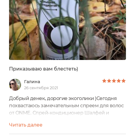
Приказываю вам блестеть)
Галина
26 сентября 2021
Добрый денек, дорогие экоголики )Сегодня
похвастаюсь замечательным спреем для волос
от ONME. Спрей-кондиционер Шалфей и
розмарин Onme Мои волосы просто ожили
Читать далее
благодаря этому спрею)Знакомство с брендом
началось в феврале, когда мне посчастливилось