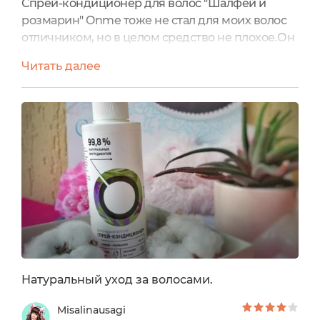
Спрей-кондиционер для волос "Шалфей и
розмарин" Onme тоже не стал для моих волос
отличником, но в целом средство не плохое.Он
подходит для всех типов волос. В упаковке из
Читать далее
прочного непрозрачного пластика находится
150 мл средства.На лицевой стороне упаковки
указано, что он предназначен для блеска волос.
И если бы не упоминание, что он облегчает
расчесывание волос на оборотной стороне, то
можно было...
Натуральный уход за волосами.
Misalinausagi