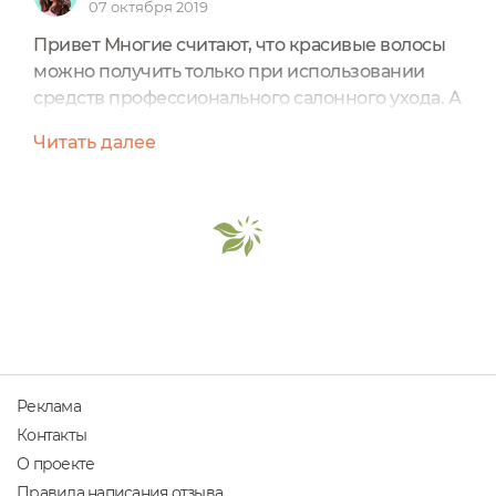
07 октября 2019
Привет Многие считают, что красивые волосы
можно получить только при использовании
средств профессионального салонного ухода. А
я готова убеждать всех в обратном.И я считаю,
Читать далее
что если природа обделила вас пышной, густой
шевелюрой, то не стоит опускать руки. Не
профом единым можно создать действительно
красивые и ухоженные волосы.Я сегодня
созрела познакомить вас с интересным
форматом кондиционера для...
Реклама
Контакты
О проекте
Правила написания отзыва