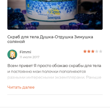
Скраб для тела Душка-Отдушка Зимушка
соляной
Fimmi
11 июля 2017
Всем привет Я просто обожаю скрабы для тела
и постоянно мои полочки пополняются
разными интересными экземплярами. Раньше
я очень любила ведерки от Фитокосметик -
Читать далее
стоят они недорого и эффект от них хорош, но
ведь пора пробовать что-то новое, не правда
ли?) На данный момент у меня как раз
закончился один скраб о котором я и хотела бы