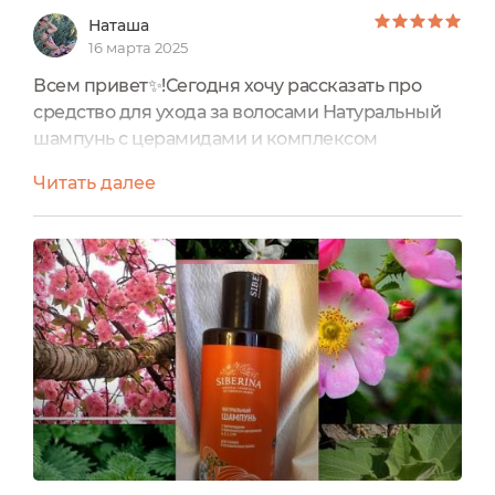
Наташа
16 марта 2025
Всем привет✨!Сегодня хочу рассказать про
средство для ухода за волосами Натуральный
шампунь с церамидами и комплексом
витаминов A, C, E, F, PP для тонких и
Читать далее
ослабленных волос от SIBERINAФлакон
выполнен из затемненного пластика И
оснащён крышкой диск-топ Есть гарантия
первого вскрытия упаковки в виде
фирменного стикера:Объём: 200 млСрок
годности: 18 месяцевСрок годности после
вскрытия: 6 месяцевНе тестируется...