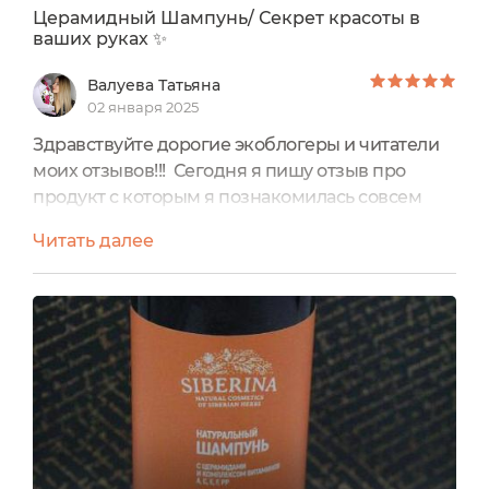
Церамидный Шампунь/ Секрет красоты в
ваших руках ✨️
Валуева Татьяна
02 января 2025
Здравствуйте дорогие экоблогеры и читатели
моих отзывов!!! Сегодня я пишу отзыв про
продукт с которым я познакомилась совсем
недавно и была удивлена тому, почему я ранее
Читать далее
у этого бренда не обращала внимание на это
чудо Итак, речь пойдёт про Шампунь с
церамидами и комплексом витаминов А, С, Е, F
РР для тонких и ослабленных волос от
бренда SIBERINAИнформация от
производителя: У вас ломкие, поврежденные...