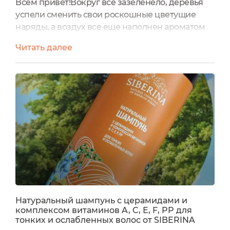
Всем привет!Вокруг все зазеленело, деревья
успели сменить свои роскошные цветущие
наряды, а воздух все еще наполнен ароматом
свежести и обновления. В такую пору хочется
Читать далее
сиять не меньше природы - чувствовать себя
легко, уверенно и красиво! А знаете, что может
стать главным украшением в любое время
года? Здоровая кожа и ухоженные волосы. Вот
о волосах сегодня и поговорим. О волосах и о
Натуральном шампуне...
Натуральный шампунь с церамидами и
комплексом витаминов A, C, E, F, PP для
тонких и ослабленных волос от SIBERINA