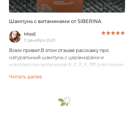
Шампунь с витаминами от SIBERINA
MissE
11 декабря 2023
Всем привет.В этом отзыве расскажу про
натуральный шампунь с церамидами и
комплексом витаминов А, С, Е, F, PP для тонких
и ослабленных волос от бренда Siberina.Отзыв
Читать далее
я пишу основываясь на эффекте на моих
тонких, прямых, лишенных объема
волосах.Упаковка: Пластиковая бутылочка,
темная, коричневая, опоясанная
наклейкой.Наклейка выполнена в ярком,
оранжево-облепиховом оттенке. На наклейке
есть наименование...