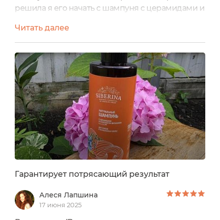
решила я его начать с шампуня с церамидами и
комплексом витаминов А, С, Е, F РР для тонких
Читать далее
и и ослабленных волос.➤Объём: 200
мл➤Производитель: Россия➤Срок годности: 18
месяцев, после вскрытия хранить 6
месяцев.Первое, что бросается в глаза, – это
дизайн флакона. Сам шампунь заключен в
темно-коричневый пластиковый флакон...
Гарантирует потрясающий результат
Алеся Лапшина
17 июня 2025