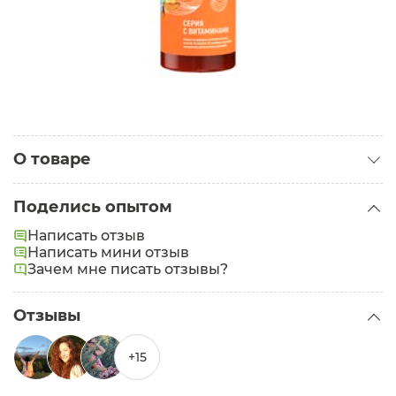
О товаре
Категория:
Шампуни
Поделись опытом
Тип волос:
Тонкие
,
Поврежденные
Написать отзыв
Написать мини отзыв
Зачем мне писать отзывы?
Отзывы
+15