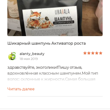
Шикарный шампунь Активатор роста
alanty_beauty
18 мая 2019
здравствуйте, экоголики!Пишу отзыв,
вдохновлённая классным шампунем.Мой тип
волос: склонные к жирности.Самая большая
проблема: волосы быстро становятся
Читать далее
грязными.Я увидела красивую упаковку с
лисами молодой марки #uraala и мне тут же
захотелось попробовать, хоть и волосы я и не
отращиваю, но состав впечатлил. Не