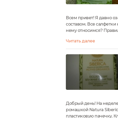
Всем привет! Я давно 
составом. Все салфетки 
нему относимся? Правил
что не протру ими даже 
Читать далее
Добрый день! На неделе
ромашкой Natura Siberi
пластиковую пачечку. К