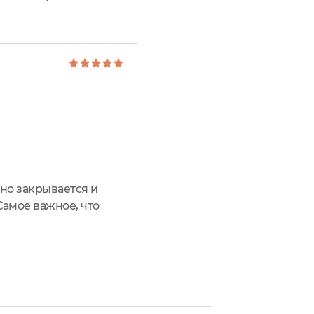
что хорошо для того что
чно закрывается и
Самое важное, что