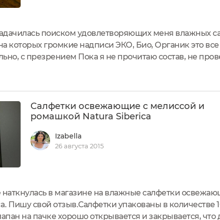
озадачилась поиском удовлетворяющих меня влажных с
на которых громкие надписи ЭКО, Био, Органик это все
ьно, с презрением Пока я не прочитаю состав, не про
свою грязную обувь.Эти салфетки я получила в подарок 
Салфетки освежающие с мелиссой и
ромашкой Natura Siberica
Izabella
26 августа 2015
 наткнулась в магазине на влажные салфетки освежаю
ca. Пишу свой отзыв.Салфетки упакованы в количестве 
лапан на пачке хорошо открывается и закрывается, что 