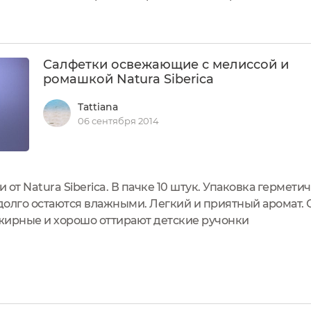
е высыхая.Размер пачки влажных салфеток маленький, 
й...
Салфетки освежающие с мелиссой и
ромашкой Natura Siberica
Tattiana
06 сентября 2014
от Natura Siberica. В пачке 10 штук. Упаковка гермети
 долго остаются влажными. Легкий и приятный аромат. 
жирные и хорошо оттирают детские ручонки