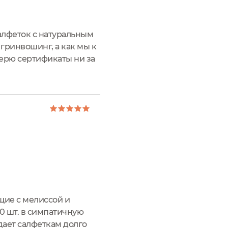
алфеток с натуральным
 гринвошинг, а как мы к
верю сертификаты ни за
к основному заказу...
щие с мелиссой и
10 шт. в симпатичную
дает салфеткам долго