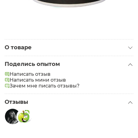
О товаре
Категория:
Маски для волос
Поделись опытом
Тип волос:
Поврежденные
Написать отзыв
Написать мини отзыв
Зачем мне писать отзывы?
Отзывы