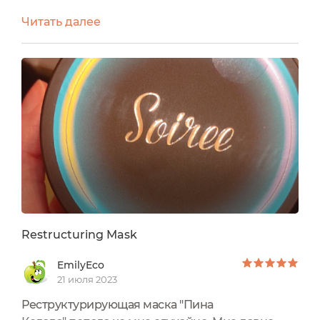
коладыСразу отмечу яркий и сладкий аромат,
Читать далее
который остается на волосах надолго, при этом
не конфликтует с парфюмом. И он
действительно напоминает Пина коладу😉
Маска находится в баночке с откручивавшейся
крышкой. Помимо контроля вскрытия в виде
наклейки под крышкой находится
пластиковая...
Restructuring Mask
EmilyEco
21 июля 2023
Реструктурирующая маска "Пина