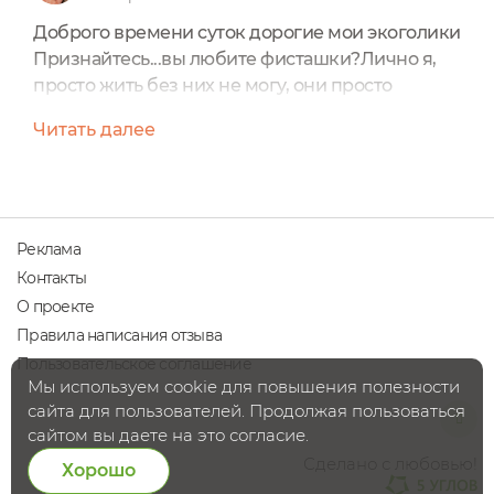
Доброго времени суток дорогие мои экоголики
Признайтесь...вы любите фисташки?Лично я,
просто жить без них не могу, они просто
находка для такого человека как я. Поэтому ,
Читать далее
когда я увидела в продаже полирующий скраб
для лица Фисташковая мафия, то просто не
могла пройти мимо.Я безумно люблю скрабы,
гоммажи и маски для лица. Их я покупаю
часто,много и всегда ищу что-то новое и
Реклама
интересное.Эти баночки...
Контакты
О проекте
Правила написания отзыва
Пользовательское соглашение
Мы используем cookie для повышения полезности
сайта для пользователей. Продолжая пользоваться
сайтом вы даете на это согласие.
Сделано с любовью!
Хорошо