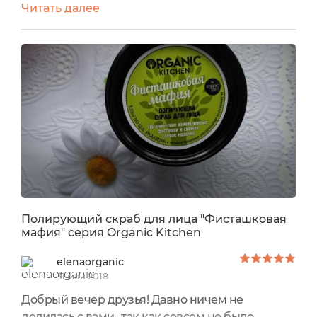
Читать далее
изначально шла не за ними , но такое
разнообразие и оригинальность названии не
могли остатьсябез внимания. Решила купить
полирующий скраб Фисташковая Мафия это
мое первое знакомство с данной маркой,ну и
впринципе если не подойдет...
Полирующий скраб для лица "Фисташковая
мафия" серия Organic Kitchen
elenaorganic
31 мая 2018
Добрый вечер друзья! Давно ничем не
делилась с вами ,так как совсем не было