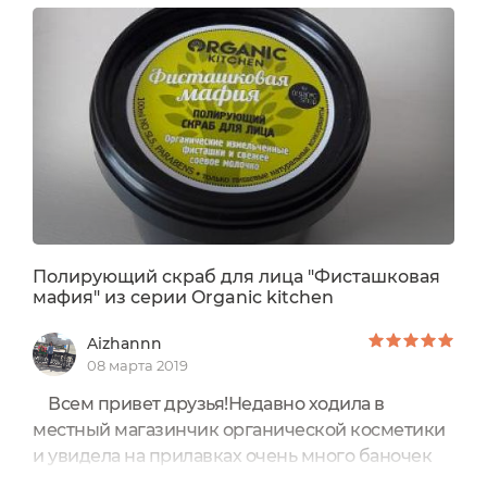
Полирующий скраб для лица "Фисташковая
мафия" из серии Organic kitchen
Aizhannn
08 марта 2019
Всем привет друзья!Недавно ходила в
местный магазинчик органической косметики
и увидела на прилавках очень много баночек
серии organic kitchen от organic shop. Хотя