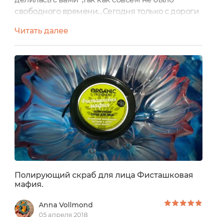
свободного времени...Сегодня только с дороги
и сразу решила поделится своими новыми
Читать далее
открытиями и впечатлениями Некоторое
время назад я познакомилась с
марочкой Organic Shop ,но для начала я
приобрела всего два средства .Если кому то
будет интересно я писала о них ранее . Теперь я
решила поближе узнать продукцию...
Полирующий скраб для лица Фисташковая
мафия.
Anna Vollmond
05 апреля 2018