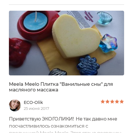
рамках сервиса "Приглашение бренда" на сайте
ecogolik.ru. Состав: масло какао, масло
миндаля, какао тертое, масло бурбонской
ванили, витамин Е.Состав, конечно же,
полностью натуральный Способ применения:...
Meela Meelo Плитка "Ванильные сны" для
масляного массажа
ECO-Olik
25 июня 2017
Приветствую ЭКОГОЛИКИ! Не так давно мне
посчастливилось ознакомиться с