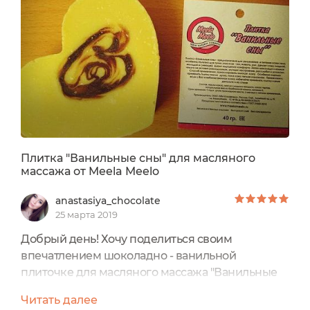
Плитка "Ванильные сны" для масляного
массажа от Meela Meelo
anastasiya_chocolate
25 марта 2019
Добрый день! Хочу поделиться своим
впечатлением шоколадно - ванильной
плиточке для масляного массажа "Ванильные
сны" от Meela Meelo. Для тестирования данного
Читать далее
продукта бренд Meela Meelo выбрал меня в