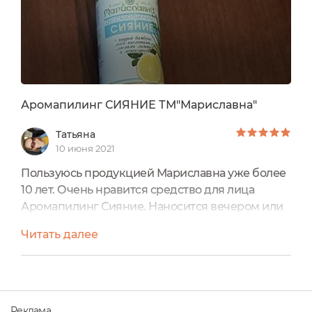
Аромапилинг СИЯНИЕ ТМ"Мариславна"
Татьяна
10 июня 2021
Пользуюсь продукцией Мариславна уже более
10 лет. Очень нравится средство для лица
Аромапилинг Сияние. Наносится вечером или
утром во время умывания лица на несколько
Читать далее
минут. После смывания средства кожа очень
нежная, мягкая, не требуется каких то
дополнительных средств для лица. Даже крем
после пилинга не нужен, мне достаточно
пилинга. Благодаря аромапилингу ушли пятна
Реклама