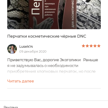
Перчатки косметические чёрные DNC
Lusek14
09 декабря 2020
Приветствую Вас, дорогие Экоголики Раньше
я не задумывалась о необходимости
приобретения хлопковых перчаток, но после
того, как у меня появилась пара перчаток я
Читать далее
оценила их по достоинству и уже сменила
несколько пар в белом цвете. И вот недавно
компания DNC выпустила хлопковые перчатки
ещё и в чёрном цвете. О них я и расскажу в
отзыве Начну традиционно с упаковки.В
Реклама