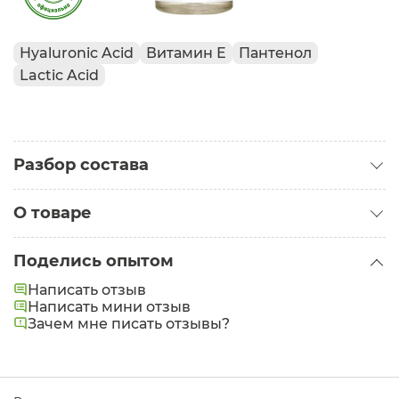
Hyaluronic Acid
Витамин Е
Пантенол
Lactic Acid
Разбор состава
О товаре
Категория:
Средства для умывания
Поделись опытом
Проблемы:
Морщины
Написать отзыв
Написать мини отзыв
Состав:
Aqua, Sodium Cocoamphoacetate, Coco-
Зачем мне писать отзывы?
Glucoside, Lauroyl Methyl Glucamide, Allantoin,
Tocopherol (Mixed a, B, y, б), Beta-Sitosterol,
Squalene, Panthenol, Glycerin, Sodium Hyaluronate
(high-molecular), Sodium Hyaluronate (low-