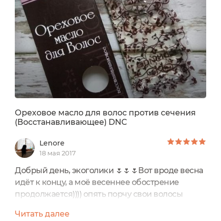
Ореховое масло для волос против сечения
(Восстанавливающее) DNC
Lenore
18 мая 2017
Добрый день, экоголики 🌷🌷🌷Вот вроде весна
идёт к концу, а моё весеннее обострение
продолжается)))) опять порчу свои волосы
окрасками в разные цвета))) опять обесцветила
Читать далее
и без того секущиеся кончики и вспомнила, что