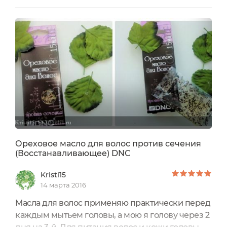
у меня имеется Восстанавливающее ореховое
масло для волос против сечения от DNC и пора
бы его применить и посмотреть его
действие.Пакетик с маслом находится в
картонной коробке с симпатичным...
Ореховое масло для волос против сечения
(Восстанавливающее) DNC
Kristi15
14 марта 2016
Масла для волос применяю практически перед
каждым мытьем головы, а мою я голову через 2