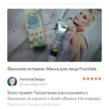
"Омолаживающая травяная маска из глины" из
розовой серииМне нравится уже коробочка,
она такая красочная , прямо коробочка красоты
!Марка семейная и основана еще 1981 году!
Правда с обеих лицевых...
Финские истории. Маска для лица Frantsila
FominaOlesya
25 сентября 2019
Всем привет Продолжаю рассказывать о
баночках из нашего с Аней обмена. На очереди
средство с очень длинным