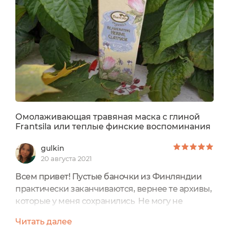
Омолаживающая травяная маска с глиной
Frantsila или теплые финские воспоминания
gulkin
20 августа 2021
Всем привет! Пустые баночки из Финляндии
практически заканчиваются, вернее те архивы,
которые у меня сохранились Не могу не
поделиться отзывом на классную очищающую
Читать далее
маску от финской марки Frantsila Маска