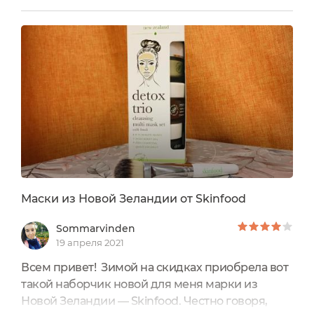
последний вагон для участия в Большом
конкурсе. Может быть, кто-то да и заметил мое
отсутствие на портале.. У меня сейчас крайне
тяжелое время, времени и сил на Экоголик уже
катастрофически не хватает. Но! Отзыву быть! ...
Маски из Новой Зеландии от Skinfood
Sommarvinden
19 апреля 2021
Всем привет! Зимой на скидках приобрела вот
такой наборчик новой для меня марки из
Новой Зеландии — Skinfood. Честно говоря,