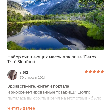
Набор очищающих масок для лица "Detox
Trio" Skinfood
j_612
30 апреля 2021
Здравствуйте, жители портала
и экоориентированные товарищи! Долго
пыталась выкроить время на этот отзыв - было
желание не только поделиться своими
Читать далее
впечатлениями, но и успеть забежать в