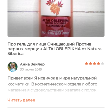
Про гель для лица Очищающий Против
первых морщин ALTAI OBLEPIKHA от Natura
Siberica
Анна Зейлер
30 июня 2019
Привет всем!Я новичок в мире натуральной
косметики. В косметическом отделе любого
магазина я с удовольствием хватала с полок
всё, что имеет на этикетке надпись "фито" или
Читать далее
"ORGANIC" и была дико довольна своим
вниманием с собственному здоровью и уходу.