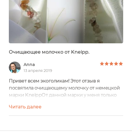
Очищающее молочко от Kneipp.
Anna
13 апреля 2019
Привет всем экоголикам! Этот отзыв я
посвятила очищающему молочку от немецкой
марки KneippОт данной марки у меня только
это молочко и ранее с ней я знакома не была. У
Читать далее
молочка есть сертификат Natrue.org.Вообще
меня очень этикетка привлекла: такая
нежненькая, решила «может и молочко таким
окажется?» и, как оказалось, не прогадала :Вот