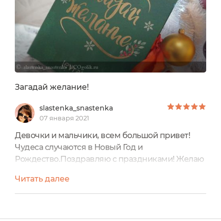
Загадай желание!
slastenka_snastenka
07 января 2021
Девочки и мальчики, всем большой привет!
Чудеса случаются в Новый Год и
Рождество.Поздравляю с праздниками! Желаю
счастья, удачи, всего самого доброго и светлого!
Читать далее
А чтобы ожидание волшебства было ещё более
приятным, необходимо совсем
немного.Адвент - календарь от бренда Levrana.
Это новинка у производителя и очень радует,