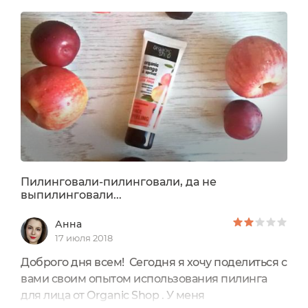
честно, я не очень понимаю, зачем я взяла этот
продукт в магазине, потому что о пилингах я
практически ничего не знала, не знала как они
действуют и работают,...
Пилинговали-пилинговали, да не
выпилинговали...
Анна
17 июля 2018
Доброго дня всем! Сегодня я хочу поделиться с
вами своим опытом использования пилинга
для лица от Organic Shop . У меня