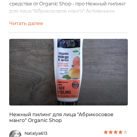
средстве от Organic Shop - про Нежный пилинг
для лица "Абрикосовое манго".Активными
ингредиентами в составе являются:
Читать далее
органическое масло манго, масло абрикосовых
косточек, магнолия.Все эти компоненты
направлены на увлажнение кожи.Пилинг
заявлен как кислотный, т.к. удаляет
ороговевший слой эпидермиса с помощью
фруктовых кислот. Многие пробовали или
хотели...
Нежный пилинг для лица "Абрикосовое
манго" Organic Shop
Natalya613