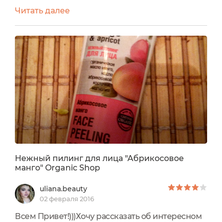
комбинированный тип кожи, но, не смотря на
Читать далее
то, что Т-зона (и особенно летом) являет собой
просто фабрику по производству себума, на
любом участке моего лица периодически
возникают шелушения, будь то от пост-акне
или ещё чего. Для борьбы с этими...
Нежный пилинг для лица "Абрикосовое
манго" Organic Shop
uliana.beauty
02 февраля 2016
Всем Привет!)))Хочу рассказать об интересном