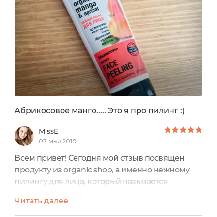
Абрикосовое манго..... Это я про пилинг :)
MissE
07 мая 2019
Всем привет! Сегодня мой отзыв посвящен
продукту из organic shop, а именно нежному
пилингу для лица, который называется
“абрикосовое манго”. На упаковке написано что
Читать далее
он с органическим маслом манго, маслом
абрикосовой косточки и магнолией.Если