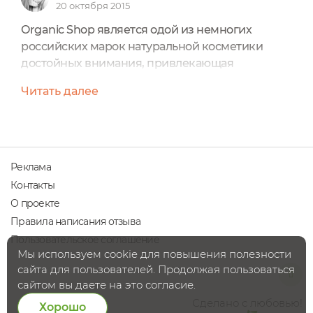
20 октября 2015
Organic Shop является одой из немногих
российских марок натуральной косметики
достойных внимания, привлекающая
доступными ценами. Далеко не все могут
Читать далее
позволить себе люксовую косметику. А данный
фактор доступности в сочетании с
качественным продуктом - очень важная
составляющая продукта.Данный пилинг в
целом мне понравился. Он достаточно мягкий,
Реклама
то есть в нём нет каких-либо грубых частиц,
Контакты
запах ненавязчивый...
О проекте
Правила написания отзыва
Пользовательское соглашение
Мы используем cookie для повышения полезности
сайта для пользователей. Продолжая пользоваться
сайтом вы даете на это согласие.
Сделано с любовью!
Хорошо