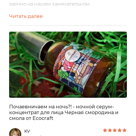
заочно на нашем замечательном
портале. Наименования средств полны
Читать далее
романтики и загадочности, так и манят
перепробовать все, что есть. И
воспользовавшись предложением о
тестировании я выбрала Натуральный ночной
восстанавливающий серум-концентрат для
лица «Черная смородина и смола»Описание
производителя:Сыворотки (серумы)...
Почаевничаем на ночь?! - ночной серум-
концентрат для лица Черная смородина и
смола от Ecocraft
KV