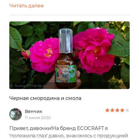
бескрайнем море косметики. Попрощавшись с
Читать далее
очередной сывороткой с витамином С под
названием Мандарин и розовый перец- кстати,
ее тоже выпустил бренд EcoCraft - продолжаю
искать в ассортименте марки что-нибудь в том
же духе . Что еще содержит витамин С, черная
смородина сгодится? Конечно!...
Черная смородина и смола
Венчик
11 июля 2020
Привет, девочки!На бренд ECOCRAFT я
'положила глаз' давно, знакомясь с продукцией