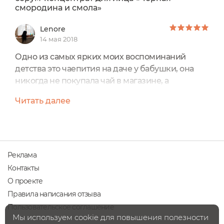
смородина и смола»
Lenore
14 мая 2018
Одно из самых ярких моих воспоминаний
детства это чаепития на даче у бабушки, она
никогда не покупала чай в магазине, а
заваривала травы выращенные
Читать далее
собственноручно, чаще всего это были
обычные листья смородины. И вспоминаются
мне эти моменты последнее время постоянно
благодаря одной новинке от Ecocraft - на
туральному ночному восстанавливающему
Реклама
серум-концентрату для лица «Черная
Контакты
смородина и смола»...
О проекте
Правила написания отзыва
Пользовательское соглашение
Мы используем cookie для повышения полезности