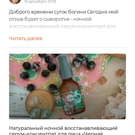
16 декабря 2018
Доброго времени суток богини Сегодня мой
отзыв будет о сыворотке - ночной
восстанавливающий серум-концентрат для
лица Черная смородина и смола. Отзыв для
Читать далее
меня необычный - растянутый во
времени....Итак, было лето...Первые
впечатленияБыло лето и закинула меня судьба
в командировку аж на неделю и только с
ручной кладью! Но нет худа без добра!
Сложный подбор незначительного количества
уходовых средств...
Натуральный ночной восстанавливающий
серум-концентрат для лица «Черная