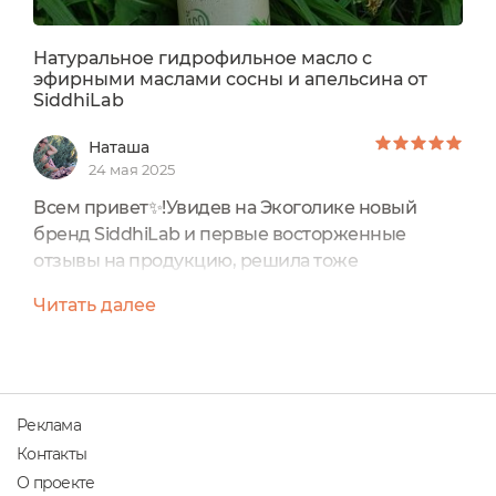
Натуральное гидрофильное масло с
эфирными маслами сосны и апельсина от
SiddhiLab
Наташа
24 мая 2025
Всем привет✨!Увидев на Экоголике новый
бренд SiddhiLab и первые восторженные
отзывы на продукцию, решила тоже
попробовать:Натуральное гидрофильное масло
Читать далее
с эфирными маслами сосны и апельсинаот
SiddhiLab SiddhiLab - питерский
производитель, основными принципами
которого являются натуральность,
эффективность, качество и ECO friendly.
Реклама
Косметика создается с использованием
Контакты
натуральных и экологически чистых...
О проекте