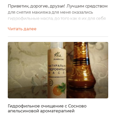
Приветик, дорогие, друзья! Лучшим средством
для снятия макияжа для меня оказались
гидрофильные масла, до того как я их для себя
открыла, я перепробовала много различных
Читать далее
вариантов. Каждый из них для меня
оказывался плачевным, так как вокруг глаз
очень чувствительная кожа и сухая,
становилась ещё суше, ещё более
чувствительной. Перепробовала много
различных натуральных мицеллярок и вся
загвоздка оказалась...
Гидрофильное очищение с Сосново
апельсиновой ароматерапией