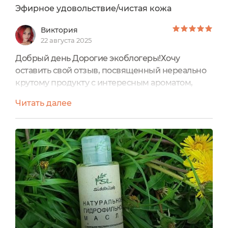
Эфирное удовольствие/чистая кожа
Виктория
22 августа 2025
Добрый день Дорогие экоблогеры!Хочу
оставить свой отзыв, посвященный нереально
крутому продукту с интересным ароматом,
прекрасным натуральным составом, и
Читать далее
быстродействующем эффектом Натуральное
гидрофильное масло, с эфирными маслами
сосны и апельсина SiddhiLabОсновная
информацияПервый этап очищения кожи.
Гидрофильное масло очищает кожу от
декоративной косметики (в том числе
водостойкого макияжа),...