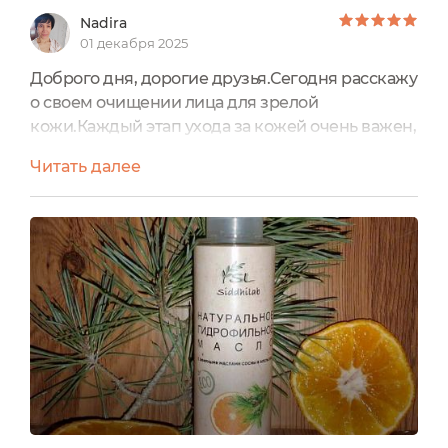
Nadira
01 декабря 2025
Доброго дня, дорогие друзья.Сегодня расскажу
о своем очищении лица для зрелой
кожи.Каждый этап ухода за кожей очень важен,
но никакой уход не поможет преобразиться
Читать далее
нашей коже без хорошего очищения.
Ежедневное очищение гелями, либо пенками,
это, конечно, хорошо, но есть ещё один способ
и способ этот довольно классные и приятный.
Очищение кожи с помощью гидрофильного
масла даёт возможность правильно...