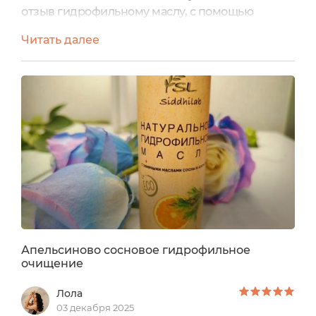
отзыв гидрофильному маслу, с помощью
которого я удаляю макияж. Использую его
Читать далее
только для снятия макияжа, т.к. для
ежедневного использования моей
комбинированной коже оно не совсем
подходит, но как средство для снятия макияжа
- то что нужно!!! Итак, речь пойдёт про такой
продукт как Натуральное гидрофильное
масло...
Апельсиново сосновое гидрофильное
очищение
Лола
03 декабря 2025