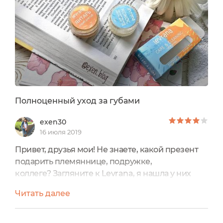
Полноценный уход за губами
exen30
16 июля 2019
Привет, друзья мои! Не знаете, какой презент
подарить племяннице, подружке,
коллеге? Загляните к Levrana, я нашла у них
классный наборчик для ухода за губамиCARE &
Читать далее
CLEANING, органическое кокосовое масло +
янтарный скраб для губЭто симпатичная
желто-голубая коробочка таит в себе две